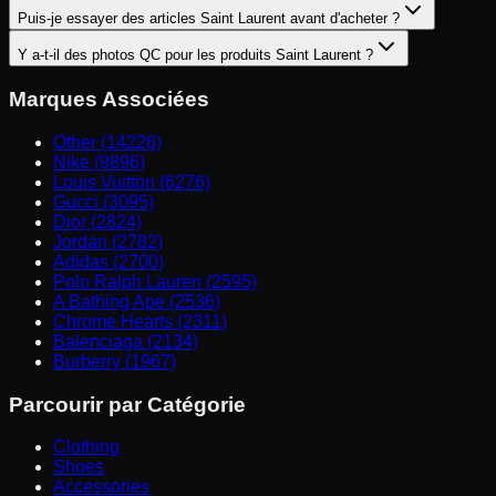
Puis-je essayer des articles Saint Laurent avant d'acheter ?
Y a-t-il des photos QC pour les produits Saint Laurent ?
Marques Associées
Other (14226)
Nike (9896)
Louis Vuitton (6276)
Gucci (3095)
Dior (2824)
Jordan (2782)
Adidas (2700)
Polo Ralph Lauren (2595)
A Bathing Ape (2536)
Chrome Hearts (2311)
Balenciaga (2134)
Burberry (1967)
Parcourir par Catégorie
Clothing
Shoes
Accessories