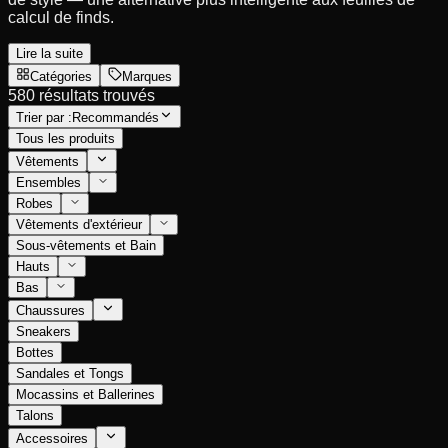
calcul de finds.
Lire la suite
Catégories
Marques
580 résultats trouvés
Trier par :
Recommandés
Tous les produits
Vêtements
Ensembles
Robes
Vêtements d'extérieur
Sous-vêtements et Bain
Hauts
Bas
Chaussures
Sneakers
Bottes
Sandales et Tongs
Mocassins et Ballerines
Talons
Accessoires