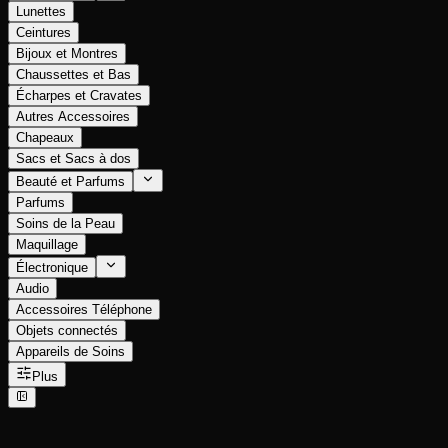
Lunettes
Ceintures
Bijoux et Montres
Chaussettes et Bas
Écharpes et Cravates
Autres Accessoires
Chapeaux
Sacs et Sacs à dos
Beauté et Parfums
Parfums
Soins de la Peau
Maquillage
Électronique
Audio
Accessoires Téléphone
Objets connectés
Appareils de Soins
Plus