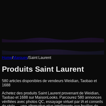
Les cookies nous aident à mémoriser vos looks enregistrés,
essayages virtuels et à adapter les recommandations à votre
style.
Politique de confidentialité
Refuser les non essentiels
Tout accepter
Home
/
Marques
/
Saint Laurent
Produits Saint Laurent
580 articles disponibles de vendeurs Weidian, Taobao et
1688
Achetez des produits Saint Laurent provenant de Weidian,
Taobao et 1688 sur MaisonLooks. Parcourez 580 annonces
vérifiées avec photos QC, essayage virtuel par IA et conseils
de style — une alternative plus intelligente aux feuilles de