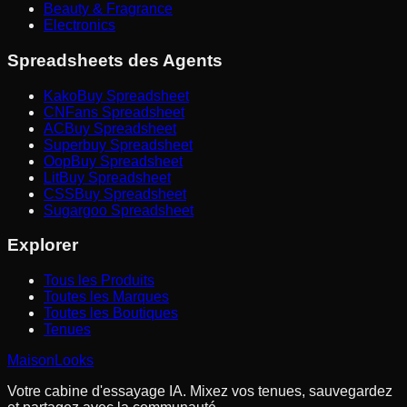
Beauty & Fragrance
Electronics
Spreadsheets des Agents
KakoBuy Spreadsheet
CNFans Spreadsheet
ACBuy Spreadsheet
Superbuy Spreadsheet
OopBuy Spreadsheet
LitBuy Spreadsheet
CSSBuy Spreadsheet
Sugargoo Spreadsheet
Explorer
Tous les Produits
Toutes les Marques
Toutes les Boutiques
Tenues
MaisonLooks
Votre cabine d'essayage IA. Mixez vos tenues, sauvegardez