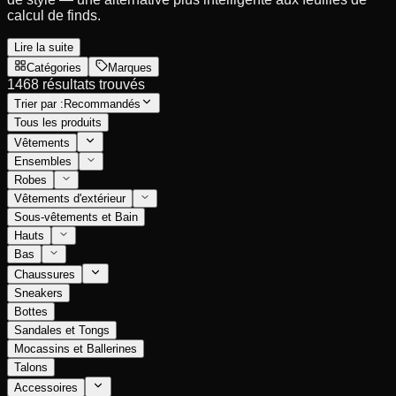
calcul de finds.
Lire la suite
Catégories
Marques
1468 résultats trouvés
Trier par :
Recommandés
Tous les produits
Vêtements
Ensembles
Robes
Vêtements d'extérieur
Sous-vêtements et Bain
Hauts
Bas
Chaussures
Sneakers
Bottes
Sandales et Tongs
Mocassins et Ballerines
Talons
Accessoires