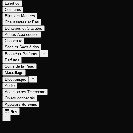
Lunettes
Ceintures
Bijoux et Montres
Chaussettes et Bas
Écharpes et Cravates
Autres Accessoires
Chapeaux
Sacs et Sacs à dos
Beauté et Parfums
Parfums
Soins de la Peau
Maquillage
Électronique
Audio
Accessoires Téléphone
Objets connectés
Appareils de Soins
Plus