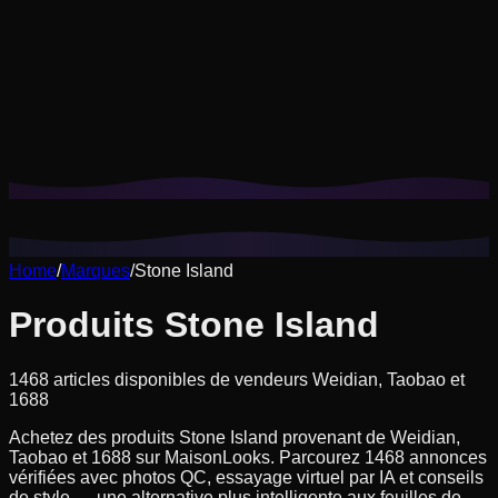
Les cookies nous aident à mémoriser vos looks enregistrés,
essayages virtuels et à adapter les recommandations à votre
style.
Politique de confidentialité
Refuser les non essentiels
Tout accepter
Home
/
Marques
/
Stone Island
Produits Stone Island
1468 articles disponibles de vendeurs Weidian, Taobao et
1688
Achetez des produits Stone Island provenant de Weidian,
Taobao et 1688 sur MaisonLooks. Parcourez 1468 annonces
vérifiées avec photos QC, essayage virtuel par IA et conseils
de style — une alternative plus intelligente aux feuilles de