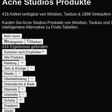
Acne Studios Produkte
416 Artikel verfügbar von Weidian, Taobao & 1688 Verkäufern
Kaufen Sie Acne Studios-Produkte von Weidian, Taobao und 16
intelligentere Alternative zu Finds-Tabellen.
Mehr lesen
Kategorien
Marken
416 Ergebnisse gefunden
Sortieren nach:
Empfohlen
Alle Produkte
Kleidung
Sets & Anzüge
Kleider
Oberbekleidung
Unterwäsche & Bade
Oberteile
Unterteile
Schuhe
Sneakers
Stiefel