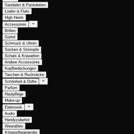
Sandalen & Pantoletten
Loafer & Flats
High Heels
Accessoires
Brillen
Gürtel
Schmuck & Uhren
Socken & Strümpfe
Schals & Krawatten
Andere Accessoires
Kopfbedeckungen
Taschen & Rucksäcke
Schönheit & Düfte
Parfüm
Hautpflege
Make-up
Elektronik
Audio
Handyzubehör
Wearables
Körperpflegegeräte