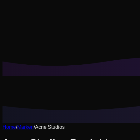
Cookies helfen uns, deine gespeicherten Looks und Anprobe
Nicht wesentliche ablehnen
Alle akzeptieren
Home
/
Marken
/
Acne Studios