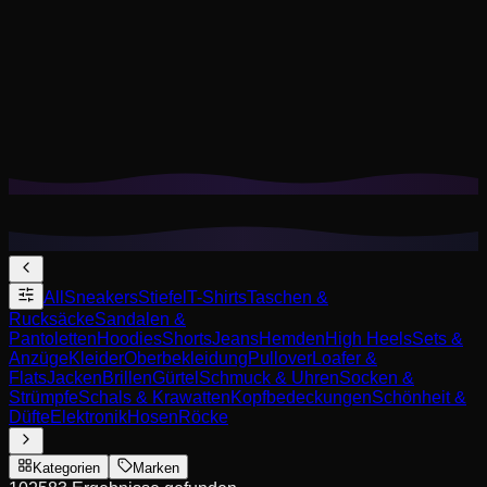
Cookies helfen uns, deine gespeicherten Looks und
Anproben zu merken und Empfehlungen auf deinen Stil
zuzuschneiden.
Datenschutzrichtlinie
Nicht wesentliche ablehnen
Alle akzeptieren
All
Sneakers
Stiefel
T-Shirts
Taschen &
Rucksäcke
Sandalen &
Pantoletten
Hoodies
Shorts
Jeans
Hemden
High Heels
Sets &
Anzüge
Kleider
Oberbekleidung
Pullover
Loafer &
Flats
Jacken
Brillen
Gürtel
Schmuck & Uhren
Socken &
Strümpfe
Schals & Krawatten
Kopfbedeckungen
Schönheit &
Düfte
Elektronik
Hosen
Röcke
Kategorien
Marken