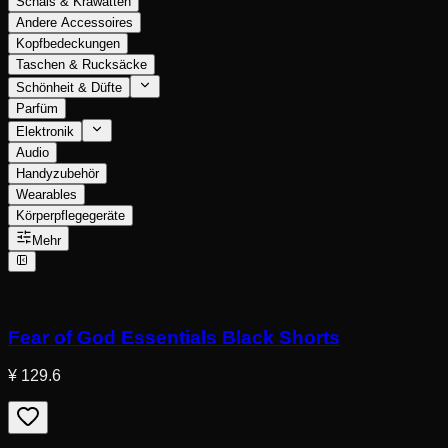
Schals & Krawatten
Andere Accessoires
Kopfbedeckungen
Taschen & Rucksäcke
Schönheit & Düfte
Parfüm
Elektronik
Audio
Handyzubehör
Wearables
Körperpflegegeräte
Mehr
Fear of God Essentials Black Shorts
¥ 129.6