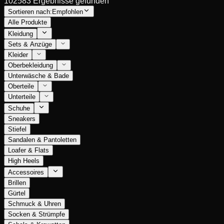
102583 Ergebnisse gefunden
Sortieren nach:
Empfohlen
Alle Produkte
Kleidung
Sets & Anzüge
Kleider
Oberbekleidung
Unterwäsche & Bade
Oberteile
Unterteile
Schuhe
Sneakers
Stiefel
Sandalen & Pantoletten
Loafer & Flats
High Heels
Accessoires
Brillen
Gürtel
Schmuck & Uhren
Socken & Strümpfe