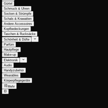
Gürtel
Schmuck & Uhren
Socken & Strümpfe
Schals & Krawatten
Andere Accessoires
Kopfbedeckungen
Taschen & Rucksäcke
Schönheit & Düfte
Parfüm
Hautpflege
Make-up
Elektronik
Audio
Handyzubehör
Wearables
Körperpflegegeräte
Mehr