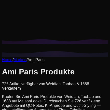
Cookies helfen uns, deine gespeicherten Looks und
Anproben zu merken und Empfehlungen auf deinen Stil
zuzuschneiden.
Datenschutzrichtlinie
Nicht wesentliche ablehnen
Alle akzeptieren
Home
/
Marken
/
Ami Paris
Ami Paris Produkte
726 Artikel verfügbar von Weidian, Taobao & 1688
Verkäufern
Kaufen Sie Ami Paris-Produkte von Weidian, Taobao und
1688 auf MaisonLooks. Durchsuchen Sie 726 verifizierte
Angebote mit QC-Fotos, KI-Anprobe und Outfit-Styling —
eine intelligentere Alternative zu Finds-Tabellen.