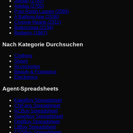
Jordan (2782)
Adidas (2700)
Polo Ralph Lauren (2595)
A Bathing Ape (2536)
Chrome Hearts (2311)
Balenciaga (2134)
Burberry (1967)
Nach Kategorie Durchsuchen
Clothing
Shoes
Accessories
Beauty & Fragrance
Electronics
Agent-Spreadsheets
KakoBuy Spreadsheet
CNFans Spreadsheet
ACBuy Spreadsheet
Superbuy Spreadsheet
OopBuy Spreadsheet
LitBuy Spreadsheet
CSSBuy Spreadsheet