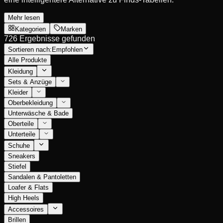
Mehr lesen
Kategorien
Marken
726 Ergebnisse gefunden
Sortieren nach:
Empfohlen
Alle Produkte
Kleidung
Sets & Anzüge
Kleider
Oberbekleidung
Unterwäsche & Bade
Oberteile
Unterteile
Schuhe
Sneakers
Stiefel
Sandalen & Pantoletten
Loafer & Flats
High Heels
Accessoires
Brillen