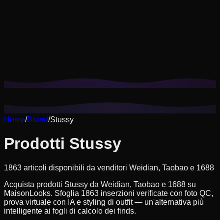
I cookie ci aiutano a ricordare i tuoi look salvati, le prove
virtuali e a personalizzare i suggerimenti in base al tuo stile.
Informativa sulla privacy
Rifiuta non essenziali
Accetta tutto
Home
/
Brand
/
Stussy
Prodotti Stussy
1863 articoli disponibili da venditori Weidian, Taobao e 1688
Acquista prodotti Stussy da Weidian, Taobao e 1688 su
MaisonLooks. Sfoglia 1863 inserzioni verificate con foto QC,
prova virtuale con IA e styling di outfit — un'alternativa più
intelligente ai fogli di calcolo dei finds.