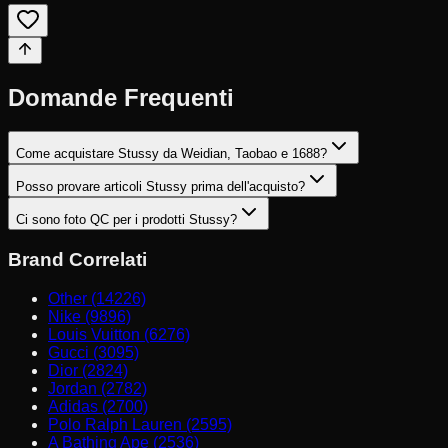
Domande Frequenti
Come acquistare Stussy da Weidian, Taobao e 1688?
Posso provare articoli Stussy prima dell'acquisto?
Ci sono foto QC per i prodotti Stussy?
Brand Correlati
Other (14226)
Nike (9896)
Louis Vuitton (6276)
Gucci (3095)
Dior (2824)
Jordan (2782)
Adidas (2700)
Polo Ralph Lauren (2595)
A Bathing Ape (2536)