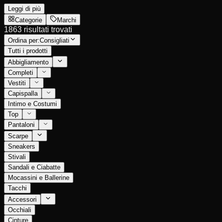
Leggi di più
Categorie
Marchi
1863 risultati trovati
Ordina per:
Consigliati
Tutti i prodotti
Abbigliamento
Completi
Vestiti
Capispalla
Intimo e Costumi
Top
Pantaloni
Scarpe
Sneakers
Stivali
Sandali e Ciabatte
Mocassini e Ballerine
Tacchi
Accessori
Occhiali
Cinture