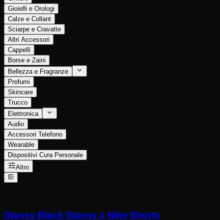
Gioielli e Orologi
Calze e Collant
Sciarpe e Cravatte
Altri Accessori
Cappelli
Borse e Zaini
Bellezza e Fragranze
Profumi
Skincare
Trucco
Elettronica
Audio
Accessori Telefono
Wearable
Dispositivi Cura Personale
Altro
Stussy Black Stussy x Nike Shorts