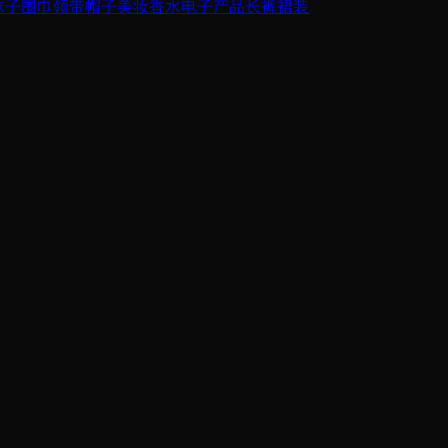
袜子
围巾领带
帽子
美妆香水
电子产品
长裤
裙装