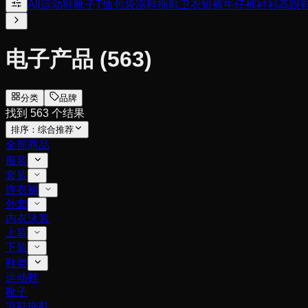
All
运动鞋
靴子
T恤
包袋
凉鞋拖鞋
卫衣
短裤
牛仔裤
衬衫
高跟
电子产品
(563)
分类
品牌
找到 563 个结果
排序：
综合推荐
全部商品
服装
套装
连衣裙
外套
内衣泳装
上装
下装
鞋类
运动鞋
靴子
凉鞋拖鞋