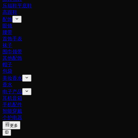
乐福鞋平底鞋
高跟鞋
配饰
眼镜
腰带
首饰手表
袜子
围巾领带
其他配饰
帽子
包袋
美妆香水
香水
电子产品
耳机音箱
手机配件
智能穿戴
个护电器
更多