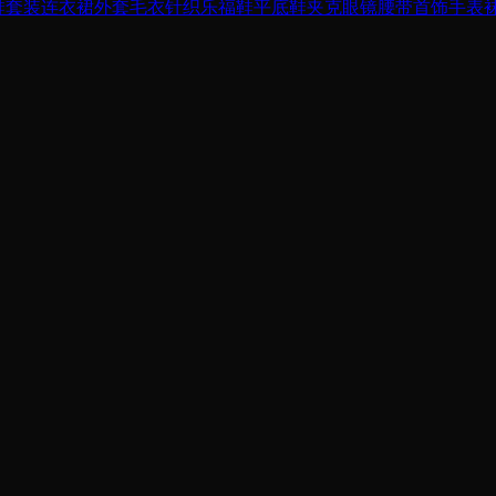
鞋
套装
连衣裙
外套
毛衣针织
乐福鞋平底鞋
夹克
眼镜
腰带
首饰手表