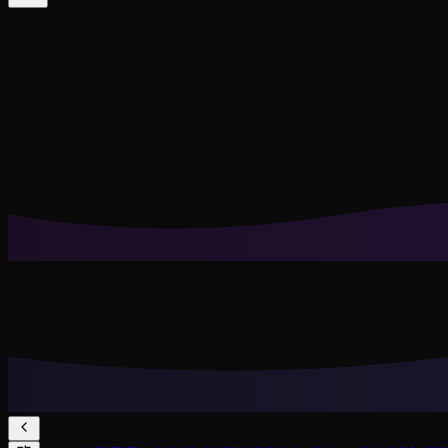
Cookie 帮我们记住你的搭配收藏、试穿历史，并提供更贴
拒绝非必要
全部接受