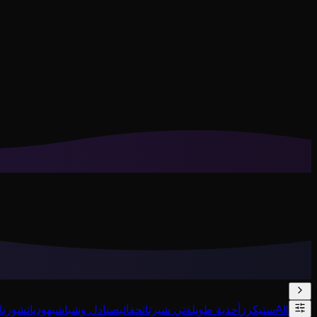
تساعدنا ملفات تعريف الارتباط على تذكر إطلالاتك المحفوظة وتجارب
رفض غير الضرورية
قبول الكل
All
سنيكرز
أحذية طويلة
تي شيرتات
حقائب
صنادل وشباشب
هوديات
شورتات