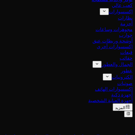
كعب عالي
إكسسوارات
نظارات
أحزمة
مجوهرات وساعات
جوارب
أوشحة وربطات عنق
إكسسوارات أخرى
قبعات
حقائب
الجمال والعطور
عطور
إلكترونيات
صوتيات
إكسسوارات الهاتف
أجهزة ذكية
أجهزة العناية الشخصية
المزيد