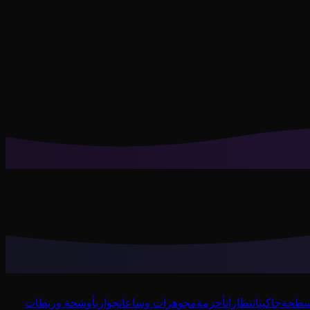
مسطحة
جاكيتات
نظارات
أحزمة
مجوهرات وساعات
جوارب
أوشحة وربطات