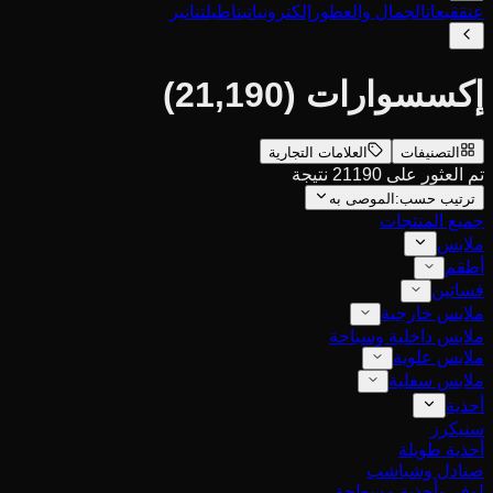
عنق
قبعات
الجمال والعطور
إلكترونيات
بناطيل
تنانير
إكسسوارات
(21,190)
التصنيفات
العلامات التجارية
تم العثور على 21190 نتيجة
ترتيب حسب:
الموصى به
جميع المنتجات
ملابس
أطقم
فساتين
ملابس خارجية
ملابس داخلية وسباحة
ملابس علوية
ملابس سفلية
أحذية
سنيكرز
أحذية طويلة
صنادل وشباشب
لوفر وأحذية مسطحة