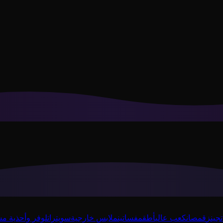
ك الافتراضية وتخصيص التوصيات وفقاً لأسلوبك.
سياسة الخصوصية
جينز
قمصان
كعب عالي
أطقم
فساتين
ملابس خارجية
سويترات
لوفر وأحذية 