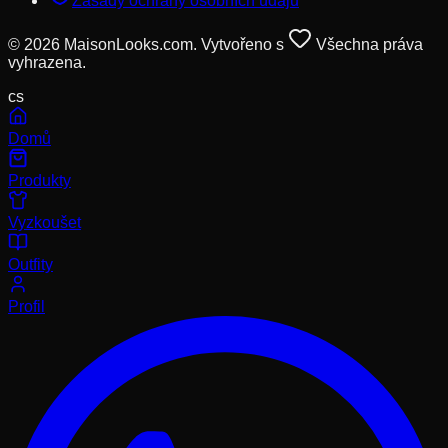
Zásady ochrany osobních údajů
© 2026 MaisonLooks.com. Vytvořeno s
Všechna práva
vyhrazena.
cs
Domů
Produkty
Vyzkoušet
Outfity
Profil