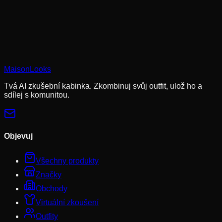
Cookies nám pomáhají pamatovat si tvé uložené looky,
vyzkoušení a přizpůsobit doporučení tvému stylu.
Zásady
ochrany osobních údajů
MaisonLooks
Odmítnout nepovinné
Přijmout vše
Tvá AI zkušební kabinka. Zkombinuj svůj outfit, ulož ho a
sdílej s komunitou.
Objevuj
Všechny produkty
Značky
Obchody
Virtuální zkoušení
Outfity