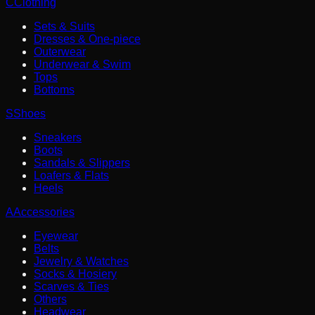
C
Clothing
Sets & Suits
Dresses & One-piece
Outerwear
Underwear & Swim
Tops
Bottoms
S
Shoes
Sneakers
Boots
Sandals & Slippers
Loafers & Flats
Heels
A
Accessories
Eyewear
Belts
Jewelry & Watches
Socks & Hosiery
Scarves & Ties
Others
Headwear