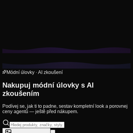
Cookies nám pomáhají pamatovat si tvé uložené looky,
vyzkoušení a přizpůsobit doporučení tvému stylu.
Zásady
ochrany osobních údajů
Odmítnout nepovinné
Přijmout vše
Módní úlovky · AI zkoušení
Nakupuj módní
úlovky
s AI
zkoušením
Podívej se, jak ti to padne, sestav kompletní look a porovnej
ceny agentů — ještě před nákupem.