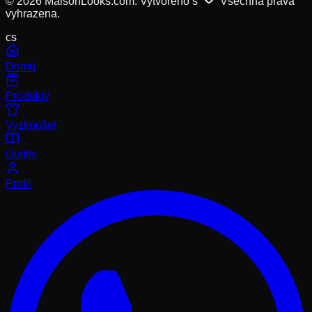
© 2026 MaisonLooks.com. Vytvořeno s
Všechna práva
vyhrazena.
cs
Domů
Produkty
Vyzkoušet
Outfity
Profil