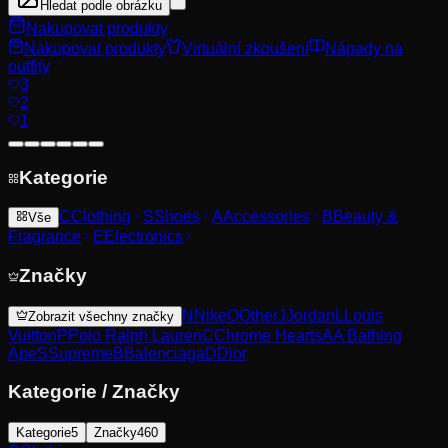
Hledat podle obrázku
Nakupovat produkty
Nakupovat produkty
Virtuální zkoušení
Nápady na
outfity
3
2
1
Kategorie
C
Clothing
S
Shoes
A
Accessories
B
Beauty &
Vše
Fragrance
E
Electronics
Značky
N
Nike
O
Other
J
Jordan
L
Louis
Zobrazit všechny značky
Vuitton
P
Polo Ralph Lauren
C
Chrome Hearts
A
A Bathing
Ape
S
Supreme
B
Balenciaga
D
Dior
Kategorie
/
Značky
Kategorie
5
Značky
460