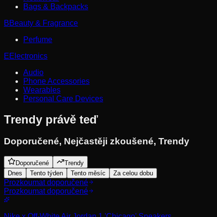
Bags & Backpacks
B
Beauty & Fragrance
Perfume
E
Electronics
Audio
Phone Accessories
Wearables
Personal Care Devices
Trendy právě teď
Doporučené
,
Nejčastěji zkoušené
,
Trendy
Doporučené
Trendy
Dnes
Tento týden
Tento měsíc
Za celou dobu
Prozkoumat doporučené
Prozkoumat doporučené
Nike x Off-White Air Jordan 1 'Chicago' Sneakers