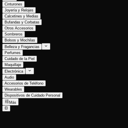
Cinturones
Joyería y Relojes
Calcetines y Medias
Bufandas y Corbatas
Otros Accesorios
Sombreros
Bolsos y Mochilas
Belleza y Fragancias
Perfumes
Cuidado de la Piel
Maquillaje
Electrónica
Audio
Accesorios de Teléfono
Wearables
Dispositivos de Cuidado Personal
Más