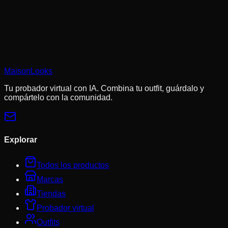
Las cookies nos ayudan a recordar tus looks guardados,
pruebas virtuales y a personalizar las recomendaciones a tu
estilo.
Política de privacidad
MaisonLooks
Rechazar no esenciales
Aceptar todo
Tu probador virtual con IA. Combina tu outfit, guárdalo y
compártelo con la comunidad.
Explorar
Todos los productos
Marcas
Tiendas
Probador virtual
Outfits