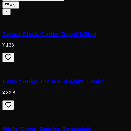
Más
Corteiz Black 'Cortez' Script T-Shirt
¥ 138
Corteiz Rules The World White T-Shirt
¥ 82.8
White 'Curtis' Graphic Sweatshirt