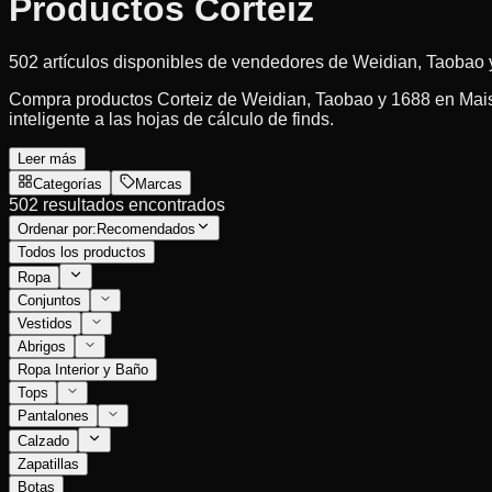
Productos Corteiz
502 artículos disponibles de vendedores de Weidian, Taobao
Compra productos Corteiz de Weidian, Taobao y 1688 en MaisonL
inteligente a las hojas de cálculo de finds.
Leer más
Categorías
Marcas
502 resultados encontrados
Ordenar por:
Recomendados
Todos los productos
Ropa
Conjuntos
Vestidos
Abrigos
Ropa Interior y Baño
Tops
Pantalones
Calzado
Zapatillas
Botas