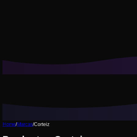
Las cookies nos ayudan a recordar tus looks guardados, prueb
Rechazar no esenciales
Aceptar todo
Home
/
Marcas
/
Corteiz