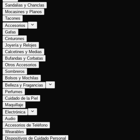
Sandalias y Chanclas
Mocasines y Planos
Tacones
Accesorios
Gafas
Cinturones
Joyería y Relojes
Calcetines y Medias
Bufandas y Corbatas
Otros Accesorios
Sombreros
Bolsos y Mochilas
Belleza y Fragancias
Perfumes
Cuidado de la Piel
Maquillaje
Electrónica
Audio
Accesorios de Teléfono
Wearables
Dispositivos de Cuidado Personal