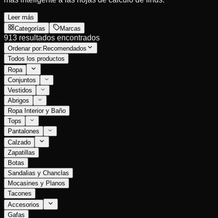
Leer más
Categorías
Marcas
913 resultados encontrados
Ordenar por:
Recomendados
Todos los productos
Ropa
Conjuntos
Vestidos
Abrigos
Ropa Interior y Baño
Tops
Pantalones
Calzado
Zapatillas
Botas
Sandalias y Chanclas
Mocasines y Planos
Tacones
Accesorios
Gafas