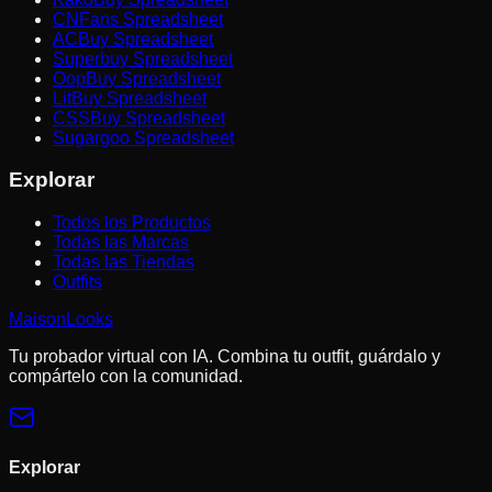
CNFans Spreadsheet
ACBuy Spreadsheet
Superbuy Spreadsheet
OopBuy Spreadsheet
LitBuy Spreadsheet
CSSBuy Spreadsheet
Sugargoo Spreadsheet
Explorar
Todos los Productos
Todas las Marcas
Todas las Tiendas
Outfits
MaisonLooks
Tu probador virtual con IA. Combina tu outfit, guárdalo y
compártelo con la comunidad.
Explorar