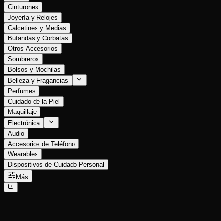
Cinturones
Joyería y Relojes
Calcetines y Medias
Bufandas y Corbatas
Otros Accesorios
Sombreros
Bolsos y Mochilas
Belleza y Fragancias
Perfumes
Cuidado de la Piel
Maquillaje
Electrónica
Audio
Accesorios de Teléfono
Wearables
Dispositivos de Cuidado Personal
Más