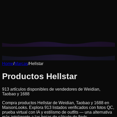
Las cookies nos ayudan a recordar tus looks guardados,
pruebas virtuales y a personalizar las recomendaciones a tu
estilo.
Política de privacidad
Rechazar no esenciales
Aceptar todo
Home
/
Marcas
/
Hellstar
Productos Hellstar
913 artículos disponibles de vendedores de Weidian,
Taobao y 1688
Compra productos Hellstar de Weidian, Taobao y 1688 en
MaisonLooks. Explora 913 listados verificados con fotos QC,
prueba virtual con IA y estilismo de outfits — una alternativa
más inteligente a las hojas de cálculo de finds.