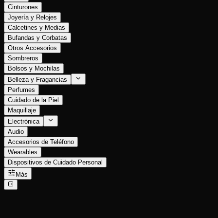
Cinturones
Joyería y Relojes
Calcetines y Medias
Bufandas y Corbatas
Otros Accesorios
Sombreros
Bolsos y Mochilas
Belleza y Fragancias
Perfumes
Cuidado de la Piel
Maquillaje
Electrónica
Audio
Accesorios de Teléfono
Wearables
Dispositivos de Cuidado Personal
Más