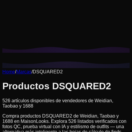
Las cookies nos ayudan a recordar tus looks guardados,
pruebas virtuales y a personalizar las recomendaciones a tu
estilo.
Política de privacidad
Rechazar no esenciales
Aceptar todo
Home
/
Marcas
/
DSQUARED2
Productos DSQUARED2
526 artículos disponibles de vendedores de Weidian,
Taobao y 1688
Compra productos DSQUARED2 de Weidian, Taobao y
1688 en MaisonLooks. Explora 526 listados verificados con
fotos QC, prueba virtual con IA y estilismo de outfits — una
alternativa más inteligente a las hojas de cálculo de finds.