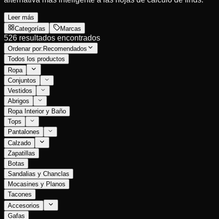
Leer más
Categorías
Marcas
526 resultados encontrados
Ordenar por:
Recomendados
Todos los productos
Ropa
Conjuntos
Vestidos
Abrigos
Ropa Interior y Baño
Tops
Pantalones
Calzado
Zapatillas
Botas
Sandalias y Chanclas
Mocasines y Planos
Tacones
Accesorios
Gafas