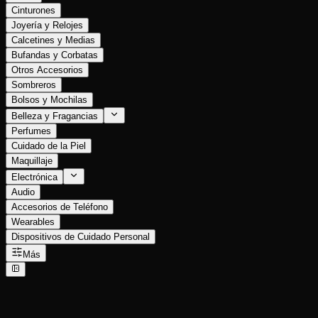
Cinturones
Joyería y Relojes
Calcetines y Medias
Bufandas y Corbatas
Otros Accesorios
Sombreros
Bolsos y Mochilas
Belleza y Fragancias
Perfumes
Cuidado de la Piel
Maquillaje
Electrónica
Audio
Accesorios de Teléfono
Wearables
Dispositivos de Cuidado Personal
Más