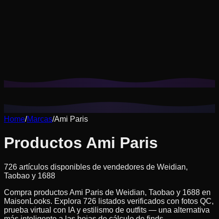
Las cookies nos ayudan a recordar tus looks guardados,
pruebas virtuales y a personalizar las recomendaciones a tu
estilo.
Política de privacidad
Rechazar no esenciales
Aceptar todo
Home
/
Marcas
/
Ami Paris
Productos Ami Paris
726 artículos disponibles de vendedores de Weidian,
Taobao y 1688
Compra productos Ami Paris de Weidian, Taobao y 1688 en
MaisonLooks. Explora 726 listados verificados con fotos QC,
prueba virtual con IA y estilismo de outfits — una alternativa
más inteligente a las hojas de cálculo de finds.