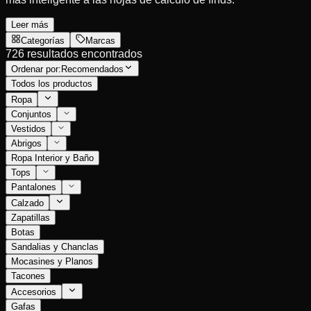
Leer más
Categorías
Marcas
726 resultados encontrados
Ordenar por:
Recomendados
Todos los productos
Ropa
Conjuntos
Vestidos
Abrigos
Ropa Interior y Baño
Tops
Pantalones
Calzado
Zapatillas
Botas
Sandalias y Chanclas
Mocasines y Planos
Tacones
Accesorios
Gafas