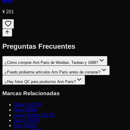
Red
¥ 201
Preguntas Frecuentes
¿Cómo comprar Ami Paris de Weidian, Taobao y 1688?
¿Puedo probarme artículos Ami Paris antes de comprar?
¿Hay fotos QC para productos Ami Paris?
Marcas Relacionadas
Other (14226)
Nike (9896)
Louis Vuitton (6276)
Gucci (3095)
Dior (2824)