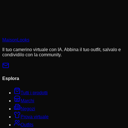
I cookie ci aiutano a ricordare i tuoi look salvati, le prove
virtuali e a personalizzare i suggerimenti in base al tuo stile.
Informativa sulla privacy
MaisonLooks
Rifiuta non essenziali
Accetta tutto
Il tuo camerino virtuale con IA. Abbina il tuo outfit, salvalo e
condividilo con la community.
Esplora
Tutti i prodotti
Marchi
Negozi
Prova virtuale
Outfits