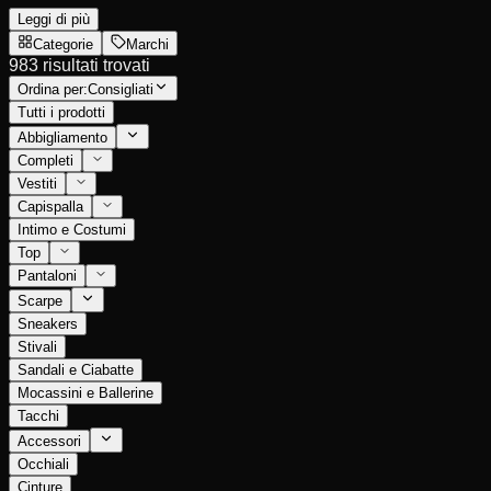
Leggi di più
Categorie
Marchi
983 risultati trovati
Ordina per:
Consigliati
Tutti i prodotti
Abbigliamento
Completi
Vestiti
Capispalla
Intimo e Costumi
Top
Pantaloni
Scarpe
Sneakers
Stivali
Sandali e Ciabatte
Mocassini e Ballerine
Tacchi
Accessori
Occhiali
Cinture