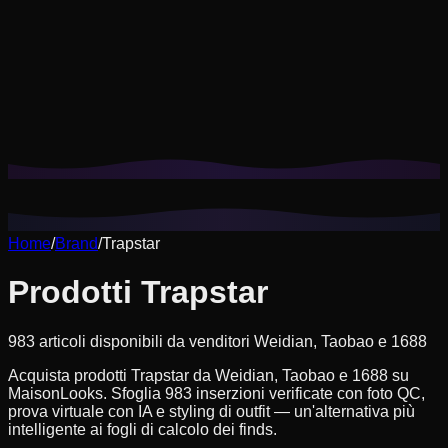
I cookie ci aiutano a ricordare i tuoi look salvati, le prove
virtuali e a personalizzare i suggerimenti in base al tuo stile.
Informativa sulla privacy
Rifiuta non essenziali
Accetta tutto
Home
/
Brand
/
Trapstar
Prodotti Trapstar
983 articoli disponibili da venditori Weidian, Taobao e 1688
Acquista prodotti Trapstar da Weidian, Taobao e 1688 su
MaisonLooks. Sfoglia 983 inserzioni verificate con foto QC,
prova virtuale con IA e styling di outfit — un'alternativa più
intelligente ai fogli di calcolo dei finds.