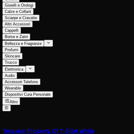
Gioielli e Orologi
Calze e Collant
Sciarpe e Cravatte
Altri Accessori
Cappelli
Borse e Zaini
Bellezza e Fragranze
Profumi
Skincare
Trucco
Elettronica
Audio
Accessori Telefono
Wearable
Dispositivi Cura Personale
Altro
Trapstar Property Of T-Shirt White