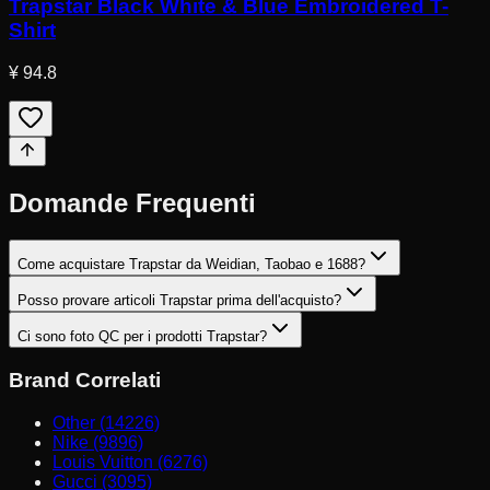
Trapstar Black White & Blue Embroidered T-
Shirt
¥ 94.8
Domande Frequenti
Come acquistare Trapstar da Weidian, Taobao e 1688?
Posso provare articoli Trapstar prima dell'acquisto?
Ci sono foto QC per i prodotti Trapstar?
Brand Correlati
Other (14226)
Nike (9896)
Louis Vuitton (6276)
Gucci (3095)