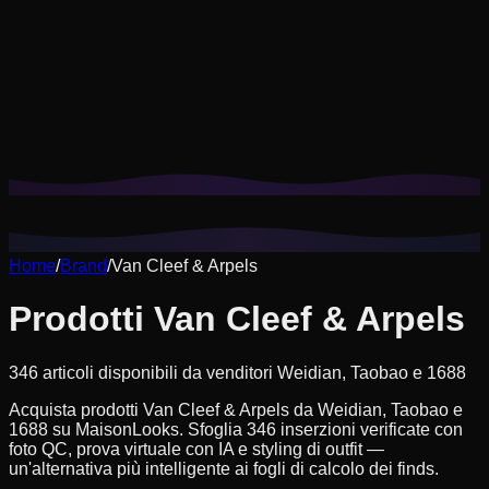
I cookie ci aiutano a ricordare i tuoi look salvati, le prove
virtuali e a personalizzare i suggerimenti in base al tuo stile.
Informativa sulla privacy
Rifiuta non essenziali
Accetta tutto
Home
/
Brand
/
Van Cleef & Arpels
Prodotti Van Cleef & Arpels
346 articoli disponibili da venditori Weidian, Taobao e 1688
Acquista prodotti Van Cleef & Arpels da Weidian, Taobao e
1688 su MaisonLooks. Sfoglia 346 inserzioni verificate con
foto QC, prova virtuale con IA e styling di outfit —
un'alternativa più intelligente ai fogli di calcolo dei finds.