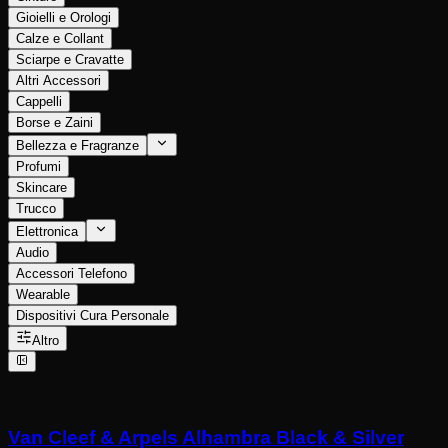
Gioielli e Orologi
Calze e Collant
Sciarpe e Cravatte
Altri Accessori
Cappelli
Borse e Zaini
Bellezza e Fragranze
Profumi
Skincare
Trucco
Elettronica
Audio
Accessori Telefono
Wearable
Dispositivi Cura Personale
Altro
Van Cleef & Arpels Alhambra Black & Silver