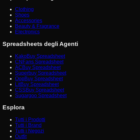
Clothing
Shoes
Accessories
Beauty & Fragrance
Electronics
Spreadsheets degli Agenti
KakoBuy Spreadsheet
CNFans Spreadsheet
ACBuy Spreadsheet
Superbuy Spreadsheet
OopBuy Spreadsheet
LitBuy Spreadsheet
CSSBuy Spreadsheet
Sugargoo Spreadsheet
Esplora
Tutti i Prodotti
Tutti i Brand
Tutti i Negozi
Outfit