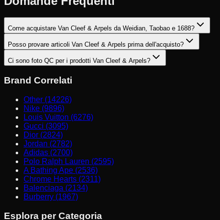
Domande Frequenti
Come acquistare Van Cleef & Arpels da Weidian, Taobao e 1688?
Posso provare articoli Van Cleef & Arpels prima dell'acquisto?
Ci sono foto QC per i prodotti Van Cleef & Arpels?
Brand Correlati
Other (14226)
Nike (9896)
Louis Vuitton (6276)
Gucci (3095)
Dior (2824)
Jordan (2782)
Adidas (2700)
Polo Ralph Lauren (2595)
A Bathing Ape (2536)
Chrome Hearts (2311)
Balenciaga (2134)
Burberry (1967)
Esplora per Categoria