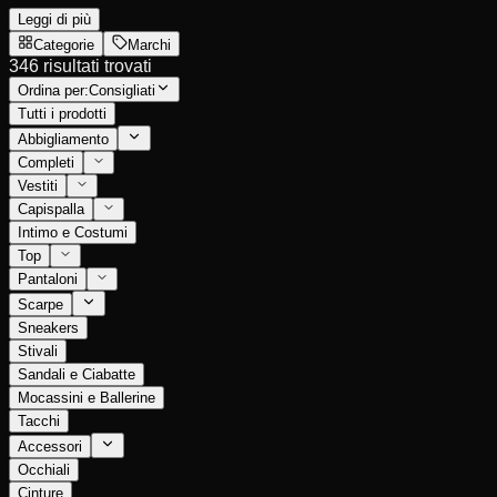
Leggi di più
Categorie
Marchi
346 risultati trovati
Ordina per:
Consigliati
Tutti i prodotti
Abbigliamento
Completi
Vestiti
Capispalla
Intimo e Costumi
Top
Pantaloni
Scarpe
Sneakers
Stivali
Sandali e Ciabatte
Mocassini e Ballerine
Tacchi
Accessori
Occhiali
Cinture