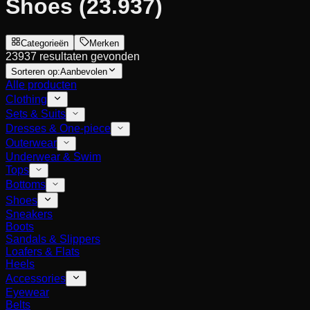
Shoes
(23.937)
Categorieën
Merken
23937 resultaten gevonden
Sorteren op:
Aanbevolen
Alle producten
Clothing
Sets & Suits
Dresses & One-piece
Outerwear
Underwear & Swim
Tops
Bottoms
Shoes
Sneakers
Boots
Sandals & Slippers
Loafers & Flats
Heels
Accessories
Eyewear
Belts