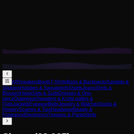
Cookies helpen ons om je opgeslagen looks en try-ons te
onthouden en aanbevelingen op jouw stijl af te stemmen.
Privacybeleid
Niet-essentiële weigeren
Alles accepteren
All
Sneakers
Boots
T-Shirts
Bags & Backpacks
Sandals &
Slippers
Hoodies & Sweatshirts
Shorts
Jeans
Shirts &
Blouses
Heels
Sets & Suits
Dresses & One-
piece
Outerwear
Sweaters & Knits
Loafers &
Flats
Jackets
Eyewear
Belts
Jewelry & Watches
Socks &
Hosiery
Scarves & Ties
Headwear
Beauty &
Fragrance
Electronics
Trousers & Pants
Skirts