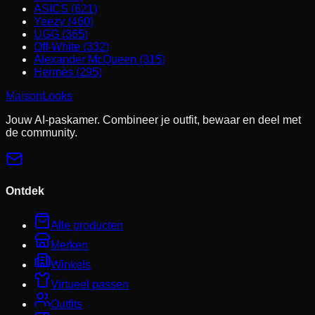
ASICS (621)
Yeezy (460)
UGG (365)
Off-White (332)
Alexander McQueen (315)
Hermès (295)
MaisonLooks
Jouw AI-paskamer. Combineer je outfit, bewaar en deel met
de community.
Ontdek
Alle producten
Merken
Winkels
Virtueel passen
Outfits