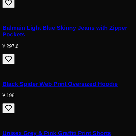
Balmain Light Blue Skinny Jeans with Zipper
Pockets
¥ 297.6
Black Spider Web Print Oversized Hoodie
¥ 198
Unisex Grey & Pink Graffiti Print Shorts