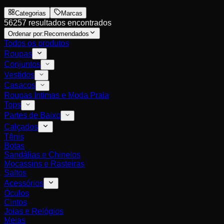
Categorias
Marcas
56257 resultados encontrados
Ordenar por:
Recomendados
Todos os produtos
Roupas
Conjuntos
Vestidos
Casacos
Roupas Íntimas e Moda Praia
Tops
Partes de Baixo
Calçados
Tênis
Botas
Sandálias e Chinelos
Mocassins e Rasteiras
Saltos
Acessórios
Óculos
Cintos
Joias e Relógios
Meias