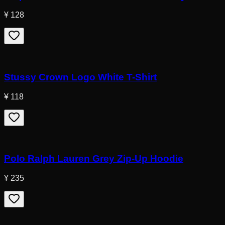
¥ 128
Stussy Crown Logo White T-Shirt
¥ 118
Polo Ralph Lauren Grey Zip-Up Hoodie
¥ 235