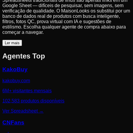
Spreadsheets tradicionais de finds são apenas links em um
Google Sheet — difíceis de pesquisar, sem imagens, sem
verificação de qualidade. O MaisonLooks os substitui por um
banco de dados real de produtos com busca inteligente,
filtros, fotos QC, prova virtual com IA e sugestões de
estilismo. Escolha qualquer agente de compra abaixo para
começar a navegar.
Ler mais
Agentes Top
KakoBuy
kakobuy.com
6M+ visitantes mensais
102,583 produtos disponíveis
Ver Spreadsheet
→
CNFans