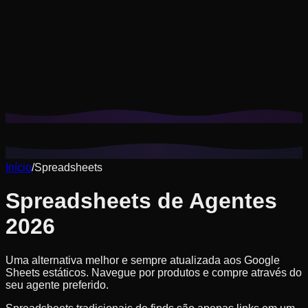
Os cookies nos ajudam a lembrar seus looks salvos, provas
virtuais e a personalizar recomendações para seu estilo.
Política de privacidade
Rejeitar não essenciais
Aceitar tudo
Início
/
Spreadsheets
Spreadsheets de Agentes
2026
Uma alternativa melhor e sempre atualizada aos Google
Sheets estáticos. Navegue por produtos e compre através do
seu agente preferido.