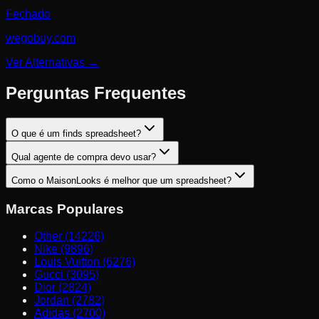
Fechado
wegobuy.com
Ver Alternativas
→
Perguntas Frequentes
O que é um finds spreadsheet?
Qual agente de compra devo usar?
Como o MaisonLooks é melhor que um spreadsheet?
Marcas Populares
Other (14226)
Nike (9896)
Louis Vuitton (6276)
Gucci (3095)
Dior (2824)
Jordan (2782)
Adidas (2700)