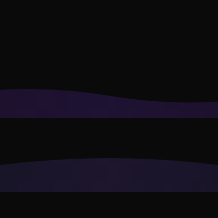
irtuais e a personalizar recomendações para seu estilo.
Política 