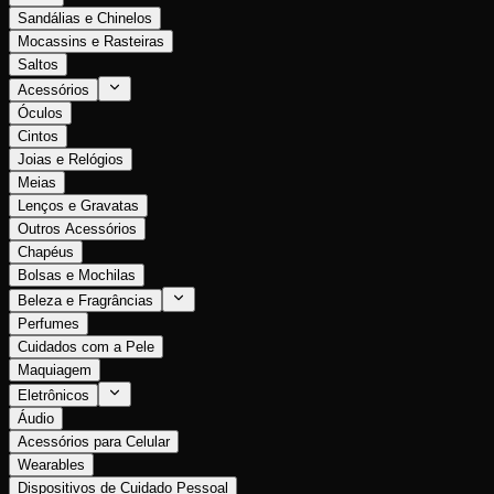
Sandálias e Chinelos
Mocassins e Rasteiras
Saltos
Acessórios
Óculos
Cintos
Joias e Relógios
Meias
Lenços e Gravatas
Outros Acessórios
Chapéus
Bolsas e Mochilas
Beleza e Fragrâncias
Perfumes
Cuidados com a Pele
Maquiagem
Eletrônicos
Áudio
Acessórios para Celular
Wearables
Dispositivos de Cuidado Pessoal