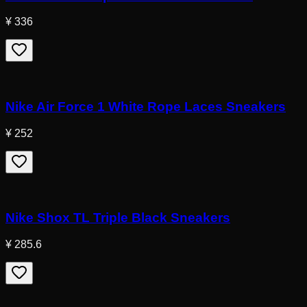
¥ 336
Nike Air Force 1 White Rope Laces Sneakers
¥ 252
Nike Shox TL Triple Black Sneakers
¥ 285.6