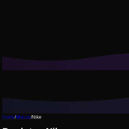
Os cookies nos ajudam a lembrar seus looks salvos, provas v
Rejeitar não essenciais
Aceitar tudo
Home
/
Marcas
/
Nike