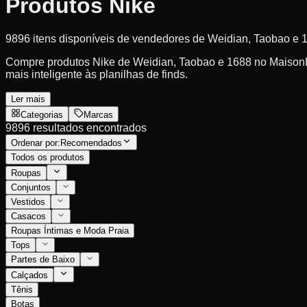
Produtos Nike
9896 itens disponíveis de vendedores de Weidian, Taobao e 
Compre produtos Nike de Weidian, Taobao e 1688 no MaisonLoo
mais inteligente às planilhas de finds.
Ler mais
Categorias
Marcas
9896 resultados encontrados
Ordenar por:
Recomendados
Todos os produtos
Roupas
Conjuntos
Vestidos
Casacos
Roupas Íntimas e Moda Praia
Tops
Partes de Baixo
Calçados
Tênis
Botas