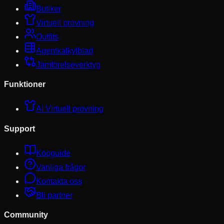
Butiker
Virtuell provning
Outfits
Agentkalkylblad
Jämförelseverktyg
Funktioner
AI Virtuell provning
Support
Köpguide
Vanliga frågor
Kontakta oss
Bli partner
Community