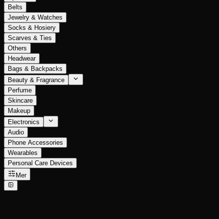
Belts
Jewelry & Watches
Socks & Hosiery
Scarves & Ties
Others
Headwear
Bags & Backpacks
Beauty & Fragrance
Perfume
Skincare
Makeup
Electronics
Audio
Phone Accessories
Wearables
Personal Care Devices
Mer