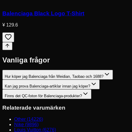
Balenciaga Black Logo T-Shirt
¥ 129.6
Vanliga frågor
Hur köper jag Balenciaga från Weidian, Taobao och 1688?
Kan jag prova Balenciaga-artiklar innan jag köper?
Finns det QC-foton för Balenciaga-produkter?
Relaterade varumärken
Other (14226)
Nike (9896)
Louis Vuitton (6276)