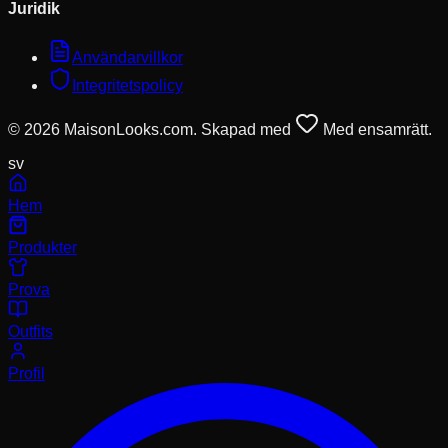
Juridik
Användarvillkor
Integritetspolicy
© 2026 MaisonLooks.com. Skapad med
Med ensamrätt.
sv
Hem
Produkter
Prova
Outfits
Profil