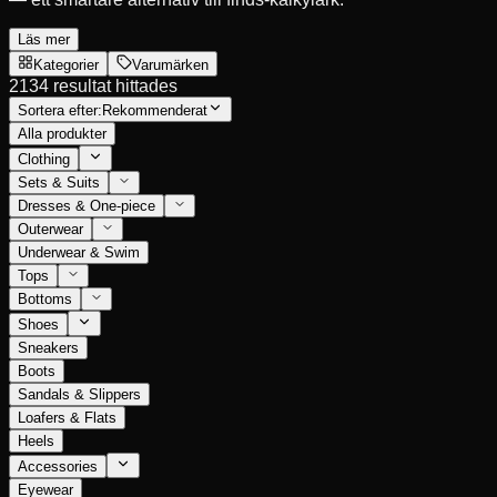
Läs mer
Kategorier
Varumärken
2134 resultat hittades
Sortera efter:
Rekommenderat
Alla produkter
Clothing
Sets & Suits
Dresses & One-piece
Outerwear
Underwear & Swim
Tops
Bottoms
Shoes
Sneakers
Boots
Sandals & Slippers
Loafers & Flats
Heels
Accessories
Eyewear