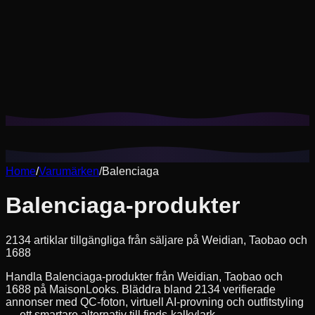
Cookies hjälper oss att komma ihåg dina sparade looks,
provningar och anpassa rekommendationer efter din stil.
Integritetspolicy
Avvisa icke-nödvändiga
Acceptera alla
Home
/
Varumärken
/
Balenciaga
Balenciaga-produkter
2134 artiklar tillgängliga från säljare på Weidian, Taobao och
1688
Handla Balenciaga-produkter från Weidian, Taobao och
1688 på MaisonLooks. Bläddra bland 2134 verifierade
annonser med QC-foton, virtuell AI-provning och outfitstyling
— ett smartare alternativ till finds-kalkylark.