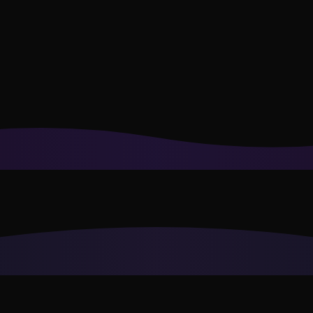
ningar och anpassa rekommendationer efter din stil.
Integritetspol