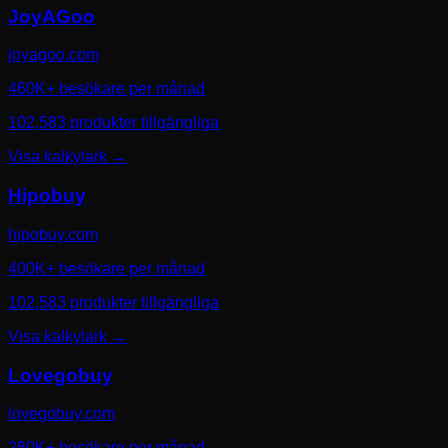
JoyAGoo
joyagoo.com
460K+ besökare per månad
102,583 produkter tillgängliga
Visa kalkylark
→
Hipobuy
hipobuy.com
400K+ besökare per månad
102,583 produkter tillgängliga
Visa kalkylark
→
Lovegobuy
lovegobuy.com
280K+ besökare per månad