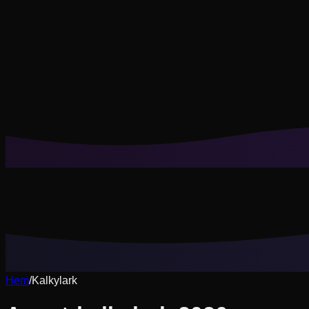
Cookies hjälper oss att komma ihåg dina sparade looks, prov
Avvisa icke-nödvändiga
Acceptera alla
Hem
/
Kalkylark