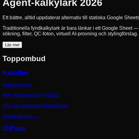
Agent-kalkylark 2026
Ett bättre, alltid uppdaterat alternativ till statiska Google She
Traditionella fyndkalkylark är bara länkar i ett Google Sheet —
sökning, filter, QC-foton, virtuell AI-provning och stylingförsla
Läs mer
Toppombud
KakoBuy
kakobuy.com
6M+ besökare per månad
102,583 produkter tillgängliga
Visa kalkylark
→
CNFans