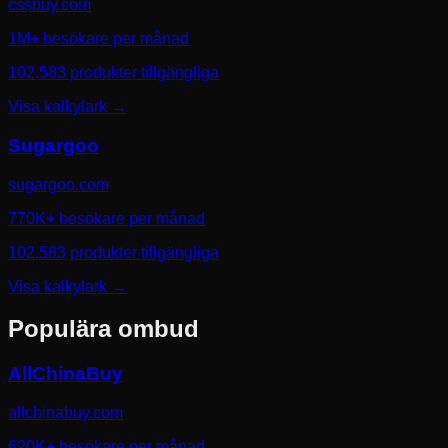
cssbuy.com
1M+ besökare per månad
102,583 produkter tillgängliga
Visa kalkylark
→
Sugargoo
sugargoo.com
770K+ besökare per månad
102,583 produkter tillgängliga
Visa kalkylark
→
Populära ombud
AllChinaBuy
allchinabuy.com
620K+ besökare per månad