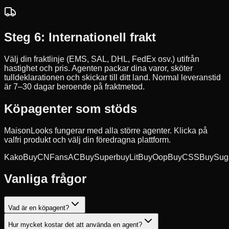
Steg 6: Internationell frakt
Välj din fraktlinje (EMS, SAL, DHL, FedEx osv.) utifrån
hastighet och pris. Agenten packar dina varor, sköter
tulldeklarationen och skickar till ditt land. Normal leveranstid
är 7–30 dagar beroende på fraktmetod.
Köpagenter som stöds
MaisonLooks fungerar med alla större agenter. Klicka på
valfri produkt och välj din föredragna plattform.
KakoBuy
CNFans
ACBuy
Superbuy
LitBuy
OopBuy
CSSBuy
Sug
Vanliga frågor
Vad är en köpagent?
Hur mycket kostar det att använda en agent?