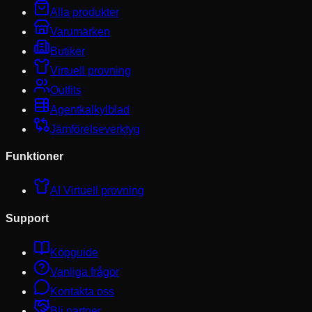
Alla produkter
Varumärken
Butiker
Virtuell provning
Outfits
Agentkalkylblad
Jämförelseverktyg
Funktioner
AI Virtuell provning
Support
Köpguide
Vanliga frågor
Kontakta oss
Bli partner