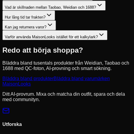
Vad är skillnaden mellan Taobao, Weidian och 1688?
Hur lång tid tar frakten?
Kan jag returnera varor?
Varför använda MaisonLooks istället för ett kalkylark?
Redo att börja shoppa?
Bläddra bland tusentals produkter från Weidian, Taobao och
1688 med QC-foton, AI-provning och smart sökning.
Bläddra bland produkter
Bläddra bland varumärken
MaisonLooks
Ditt AI-provrum. Mixa och matcha din outfit, spara och dela
med communityn.
Utforska