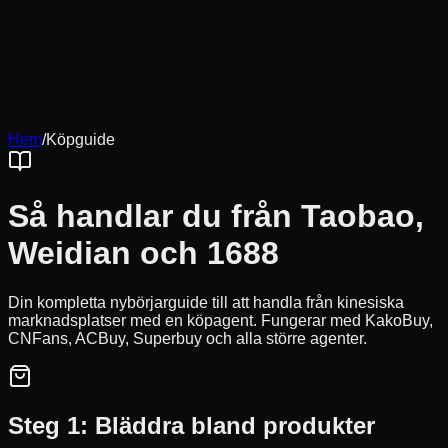
Cookies hjälper oss att komma ihåg dina sparade looks,
provningar och anpassa rekommendationer efter din stil.
Integritetspolicy
Hem
/
Köpguide
Avvisa icke-nödvändiga
Acceptera alla
Så handlar du från Taobao,
Weidian och 1688
Din kompletta nybörjarguide till att handla från kinesiska
marknadsplatser med en köpagent. Fungerar med KakoBuy,
CNFans, ACBuy, Superbuy och alla större agenter.
Steg 1: Bläddra bland produkter