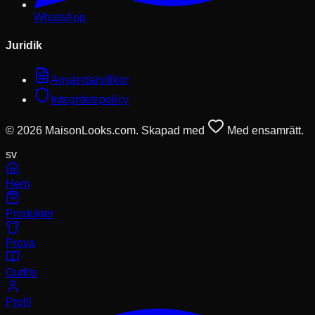
WhatsApp
Juridik
Användarvillkor
Integritetspolicy
© 2026 MaisonLooks.com. Skapad med
Med ensamrätt.
sv
Hem
Produkter
Prova
Outfits
Profil