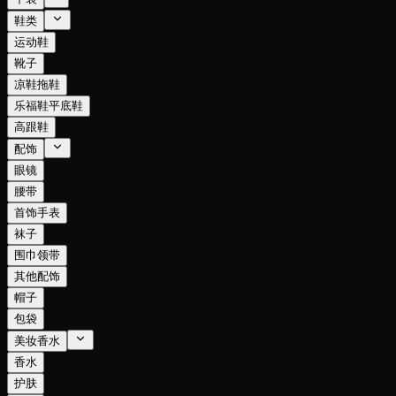
鞋类
运动鞋
靴子
凉鞋拖鞋
乐福鞋平底鞋
高跟鞋
配饰
眼镜
腰带
首饰手表
袜子
围巾领带
其他配饰
帽子
包袋
美妆香水
香水
护肤