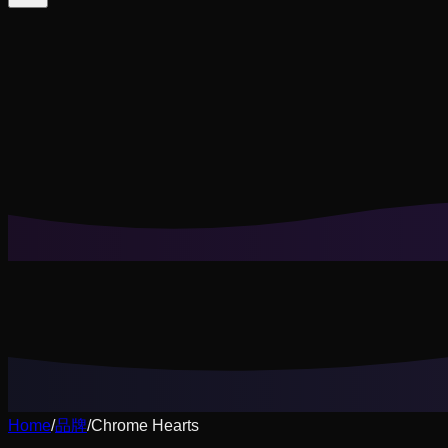
Cookie 帮我们记住你的搭配收藏、试穿历史，并提供更贴
拒绝非必要
全部接受
Home
/
品牌
/
Chrome Hearts