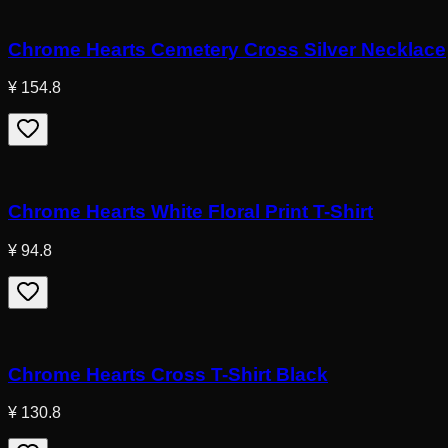
Chrome Hearts Cemetery Cross Silver Necklace
¥ 154.8
Chrome Hearts White Floral Print T-Shirt
¥ 94.8
Chrome Hearts Cross T-Shirt Black
¥ 130.8