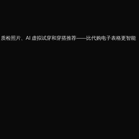
列表，附带 QC 质检照片、AI 虚拟试穿和穿搭推荐——比代购电子表格更智能