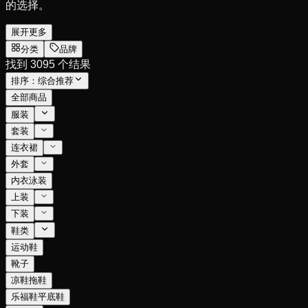
的选择。
展开更多
分类
品牌
找到 3095 个结果
排序：
综合推荐
全部商品
服装
套装
连衣裙
外套
内衣泳装
上装
下装
鞋类
运动鞋
靴子
凉鞋拖鞋
乐福鞋平底鞋