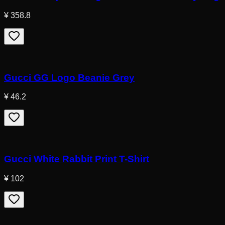
¥ 358.8
Gucci GG Logo Beanie Grey
¥ 46.2
Gucci White Rabbit Print T-Shirt
¥ 102