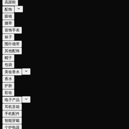
高跟鞋
配饰
眼镜
腰带
首饰手表
袜子
围巾领带
其他配饰
帽子
包袋
美妆香水
香水
护肤
彩妆
电子产品
耳机音箱
手机配件
智能穿戴
个护电器