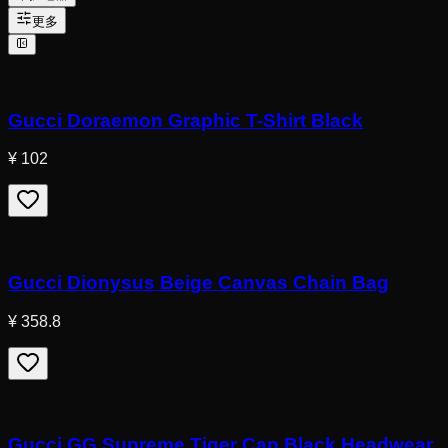
更多
Gucci Doraemon Graphic T-Shirt Black
¥ 102
Gucci Dionysus Beige Canvas Chain Bag
¥ 358.8
Gucci GG Supreme Tiger Cap Black Headwear