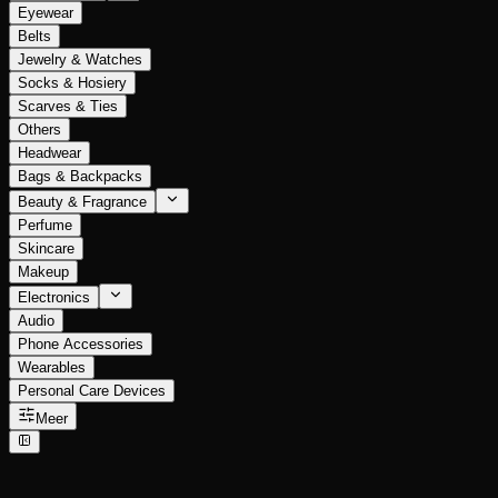
Eyewear
Belts
Jewelry & Watches
Socks & Hosiery
Scarves & Ties
Others
Headwear
Bags & Backpacks
Beauty & Fragrance
Perfume
Skincare
Makeup
Electronics
Audio
Phone Accessories
Wearables
Personal Care Devices
Meer