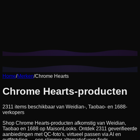
Cookies helpen ons om je opgeslagen looks en try-ons te
onthouden en aanbevelingen op jouw stijl af te stemmen.
Privacybeleid
Niet-essentiële weigeren
Alles accepteren
Home
/
Merken
/
Chrome Hearts
Chrome Hearts-producten
2311 items beschikbaar van Weidian-, Taobao- en 1688-
verkopers
Shop Chrome Hearts-producten afkomstig van Weidian,
Taobao en 1688 op MaisonLooks. Ontdek 2311 geverifieerde
aanbiedingen met QC-foto's, virtueel passen via AI en
outfitstyling — een slimmer alternatief voor finds-