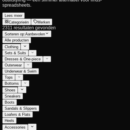
spreadsheets.
Lees meer
Categorieën
Merken
2311 resultaten gevonden
Sorteren op:
Aanbevolen
Alle producten
Clothing
Sets & Suits
Dresses & One-piece
Outerwear
Underwear & Swim
Tops
Bottoms
Shoes
Sneakers
Boots
Sandals & Slippers
Loafers & Flats
Heels
Accessories