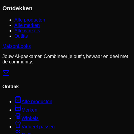
Ontdekken
Alle producten
Alle merken
Alle winkels
Outfits
MaisonLooks
Jouw AI-paskamer. Combineer je outfit, bewaar en deel met
de community.
Ontdek
Alle producten
Merken
Winkels
Virtueel passen