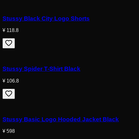
Stussy Black City Logo Shorts
¥ 118.8
Stussy Spider T-Shirt Black
¥ 106.8
Stussy Basic Logo Hooded Jacket Black
¥ 598