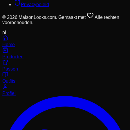
Privacybeleid
© 2026 MaisonLooks.com. Gemaakt met
Alle rechten
voorbehouden.
nl
Home
Producten
Passen
Outfits
Profiel