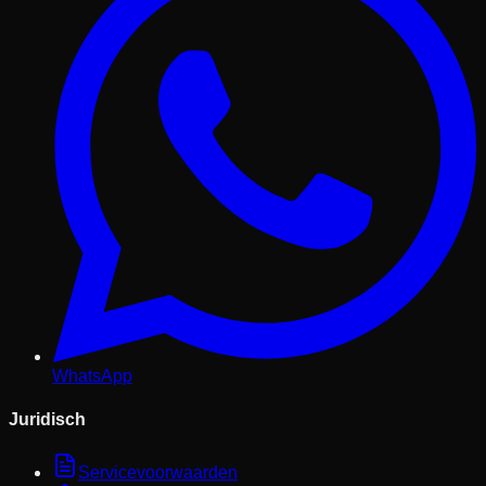
WhatsApp
Juridisch
Servicevoorwaarden