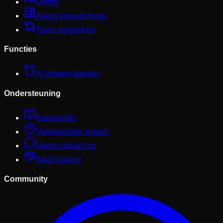
Outfits
Agent-spreadsheets
Tools vergelijken
Functies
AI virtueel passen
Ondersteuning
Kopersgids
Veelgestelde vragen
Neem contact op
Word partner
Community