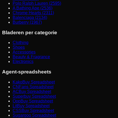
Polo Ralph Lauren (2595)
A Bathing Ape (2536)
Chrome Hearts (2311)
Balenciaga (2134)
Burberry (1967)
Bladeren per categorie
Clothing
Shoes
Accessories
Beauty & Fragrance
Electronics
Agent-spreadsheets
KakoBuy Spreadsheet
CNFans Spreadsheet
ACBuy Spreadsheet
Superbuy Spreadsheet
OopBuy Spreadsheet
LitBuy Spreadsheet
CSSBuy Spreadsheet
Sugargoo Spreadsheet