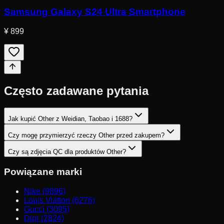
Samsung Galaxy S24 Ultra Smartphone
¥ 899
Często zadawane pytania
Jak kupić Other z Weidian, Taobao i 1688?
Czy mogę przymierzyć rzeczy Other przed zakupem?
Czy są zdjęcia QC dla produktów Other?
Powiązane marki
Nike (9896)
Louis Vuitton (6276)
Gucci (3095)
Dior (2824)