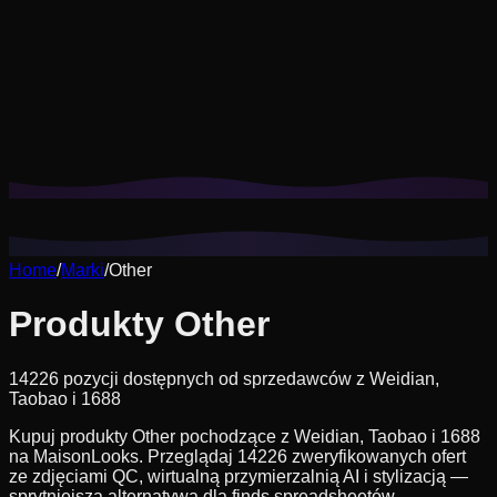
Pliki cookie pomagają nam zapamiętać Twoje zapisane
stylizacje, przymiarki i dopasować rekomendacje do
Twojego stylu.
Polityka prywatności
Odrzuć nieesencjalne
Zaakceptuj wszystkie
Home
/
Marki
/
Other
Produkty Other
14226 pozycji dostępnych od sprzedawców z Weidian,
Taobao i 1688
Kupuj produkty Other pochodzące z Weidian, Taobao i 1688
na MaisonLooks. Przeglądaj 14226 zweryfikowanych ofert
ze zdjęciami QC, wirtualną przymierzalnią AI i stylizacją —
sprytniejsza alternatywa dla finds spreadsheetów.