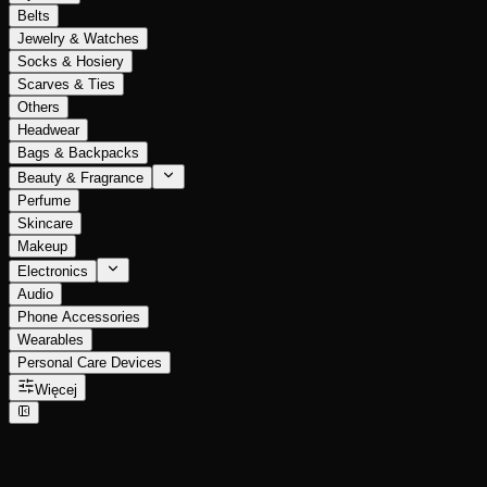
Belts
Jewelry & Watches
Socks & Hosiery
Scarves & Ties
Others
Headwear
Bags & Backpacks
Beauty & Fragrance
Perfume
Skincare
Makeup
Electronics
Audio
Phone Accessories
Wearables
Personal Care Devices
Więcej