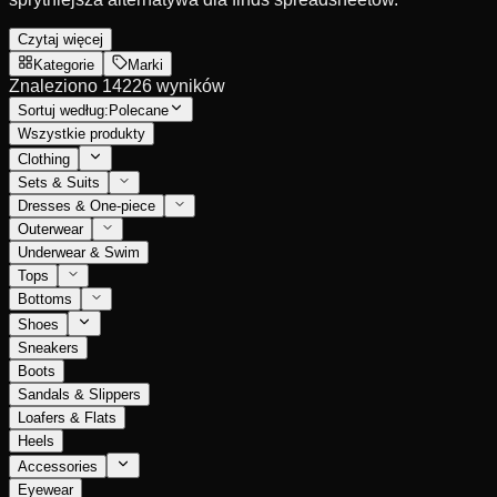
Czytaj więcej
Kategorie
Marki
Znaleziono 14226 wyników
Sortuj według:
Polecane
Wszystkie produkty
Clothing
Sets & Suits
Dresses & One-piece
Outerwear
Underwear & Swim
Tops
Bottoms
Shoes
Sneakers
Boots
Sandals & Slippers
Loafers & Flats
Heels
Accessories
Eyewear