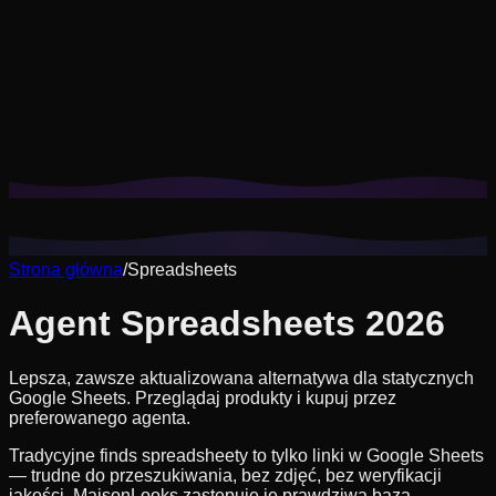
Pliki cookie pomagają nam zapamiętać Twoje zapisane
stylizacje, przymiarki i dopasować rekomendacje do
Twojego stylu.
Polityka prywatności
Odrzuć nieesencjalne
Zaakceptuj wszystkie
Strona główna
/
Spreadsheets
Agent Spreadsheets 2026
Lepsza, zawsze aktualizowana alternatywa dla statycznych
Google Sheets. Przeglądaj produkty i kupuj przez
preferowanego agenta.
Tradycyjne finds spreadsheety to tylko linki w Google Sheets
— trudne do przeszukiwania, bez zdjęć, bez weryfikacji
jakości. MaisonLooks zastępuje je prawdziwą bazą