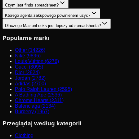
Czym jest finds spreadsheet?
Którego agenta zakupowego powinienem użyć?
Dlaczego MaisonLooks jest lepszy od spreadsheeta?
Popularne marki
Other (14226)
Nike (9896)
Louis Vuitton (6276)
Gucci (3095)
Dior (2824)
Jordan (2782)
Adidas (2700)
Polo Ralph Lauren (2595)
A Bathing Ape (2536)
Chrome Hearts (2311)
Balenciaga (2134)
Burberry (1967)
Przeglądaj według kategorii
Clothing