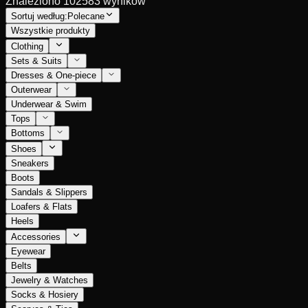
Znaleziono 102583 wyników
Sortuj według:
Polecane
Wszystkie produkty
Clothing
Sets & Suits
Dresses & One-piece
Outerwear
Underwear & Swim
Tops
Bottoms
Shoes
Sneakers
Boots
Sandals & Slippers
Loafers & Flats
Heels
Accessories
Eyewear
Belts
Jewelry & Watches
Socks & Hosiery