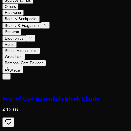
Scarves & Ties
Others
Headwear
Bags & Backpacks
Beauty & Fragrance
Perfume
Electronics
Audio
Phone Accessories
Wearables
Personal Care Devices
Więcej
Fear of God Essentials Black Shorts
¥ 129.6