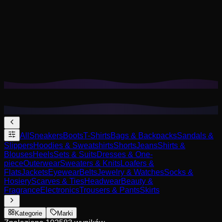
Pliki cookie pomagają nam zapamiętać Twoje zapisane
stylizacje, przymiarki i dopasować rekomendacje do
Twojego stylu.
Polityka prywatności
Odrzuć nieesencjalne
Zaakceptuj wszystkie
All
Sneakers
Boots
T-Shirts
Bags & Backpacks
Sandals &
Slippers
Hoodies & Sweatshirts
Shorts
Jeans
Shirts &
Blouses
Heels
Sets & Suits
Dresses & One-
piece
Outerwear
Sweaters & Knits
Loafers &
Flats
Jackets
Eyewear
Belts
Jewelry & Watches
Socks &
Hosiery
Scarves & Ties
Headwear
Beauty &
Fragrance
Electronics
Trousers & Pants
Skirts
Kategorie
Marki