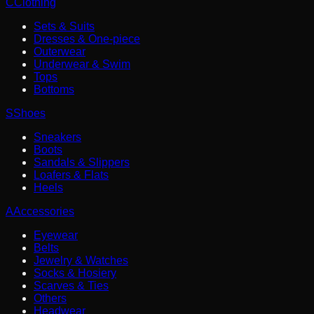
C
Clothing
Sets & Suits
Dresses & One-piece
Outerwear
Underwear & Swim
Tops
Bottoms
S
Shoes
Sneakers
Boots
Sandals & Slippers
Loafers & Flats
Heels
A
Accessories
Eyewear
Belts
Jewelry & Watches
Socks & Hosiery
Scarves & Ties
Others
Headwear