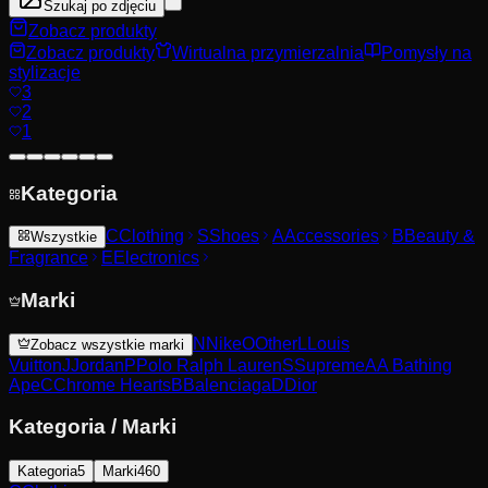
Szukaj po zdjęciu
Zobacz produkty
Zobacz produkty
Wirtualna przymierzalnia
Pomysły na
stylizacje
3
2
1
Kategoria
C
Clothing
S
Shoes
A
Accessories
B
Beauty &
Wszystkie
Fragrance
E
Electronics
Marki
N
Nike
O
Other
L
Louis
Zobacz wszystkie marki
Vuitton
J
Jordan
P
Polo Ralph Lauren
S
Supreme
A
A Bathing
Ape
C
Chrome Hearts
B
Balenciaga
D
Dior
Kategoria
/
Marki
Kategoria
5
Marki
460