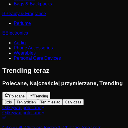
Bags & Backpacks
B
Beauty & Fragrance
Perfume
E
Electronics
Audio
Phone Accessories
Wearables
Personal Care Devices
Trending teraz
Polecane
,
Najczęściej przymierzane
,
Trending
Polecane
Trending
Dziś
Ten tydzień
Ten miesiąc
Cały czas
Odkrywaj polecane
Odkrywaj polecane
Nike x Off-White Air Jordan 1 'Chicago' Sneakers