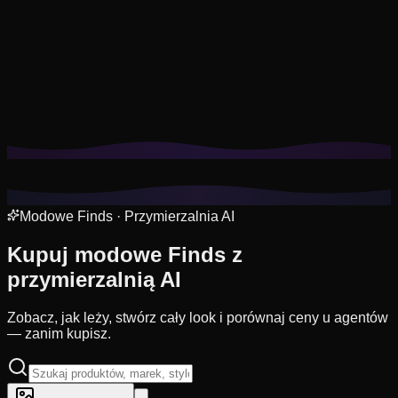
Pliki cookie pomagają nam zapamiętać Twoje zapisane
stylizacje, przymiarki i dopasować rekomendacje do
Twojego stylu.
Polityka prywatności
Odrzuć nieesencjalne
Zaakceptuj wszystkie
Modowe Finds · Przymierzalnia AI
Kupuj modowe
Finds
z
przymierzalnią AI
Zobacz, jak leży, stwórz cały look i porównaj ceny u agentów
— zanim kupisz.