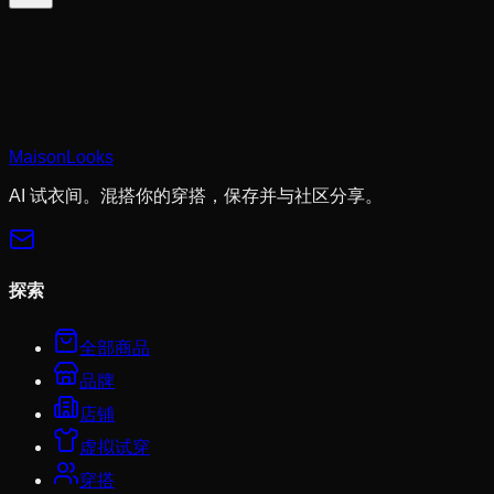
Cookie 帮我们记住你的搭配收藏、试穿历史，并提供更贴合
你风格的推荐。
隐私政策
MaisonLooks
拒绝非必要
全部接受
AI 试衣间。混搭你的穿搭，保存并与社区分享。
探索
全部商品
品牌
店铺
虚拟试穿
穿搭