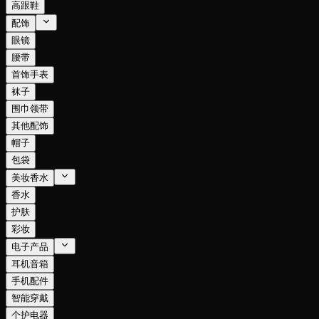
高跟鞋
配饰
眼镜
腰带
首饰手表
袜子
围巾领带
其他配饰
帽子
包袋
美妆香水
香水
护肤
彩妆
电子产品
耳机音箱
手机配件
智能穿戴
个护电器