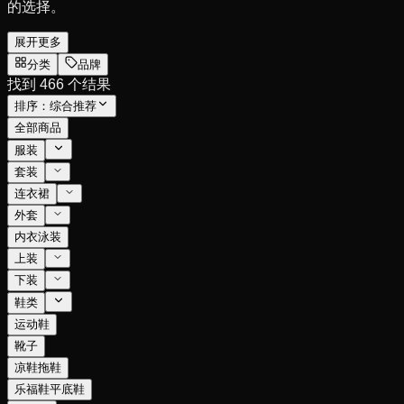
的选择。
展开更多
分类
品牌
找到 466 个结果
排序：
综合推荐
全部商品
服装
套装
连衣裙
外套
内衣泳装
上装
下装
鞋类
运动鞋
靴子
凉鞋拖鞋
乐福鞋平底鞋