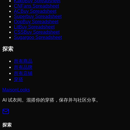
KakoBuy Spreadsheet
CNFans Spreadsheet
ACBuy Spreadsheet
Superbuy Spreadsheet
OopBuy Spreadsheet
LitBuy Spreadsheet
CSSBuy Spreadsheet
Sugargoo Spreadsheet
探索
所有商品
所有品牌
所有店铺
穿搭
MaisonLooks
AI 试衣间。混搭你的穿搭，保存并与社区分享。
探索