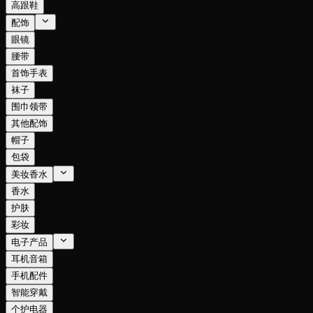
高跟鞋
配饰
眼镜
腰带
首饰手表
袜子
围巾领带
其他配饰
帽子
包袋
美妆香水
香水
护肤
彩妆
电子产品
耳机音箱
手机配件
智能穿戴
个护电器