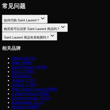
常见问题
如何代购 Saint Laurent？
购买前可以试穿 Saint Laurent 商品吗？
Saint Laurent 商品有质检图吗？
相关品牌
Other (14226)
Nike (9896)
Louis Vuitton (6276)
Gucci (3095)
Dior (2824)
Jordan (2782)
Adidas (2700)
Polo Ralph Lauren (2595)
A Bathing Ape (2536)
Chrome Hearts (2311)
Balenciaga (2134)
Burberry (1967)