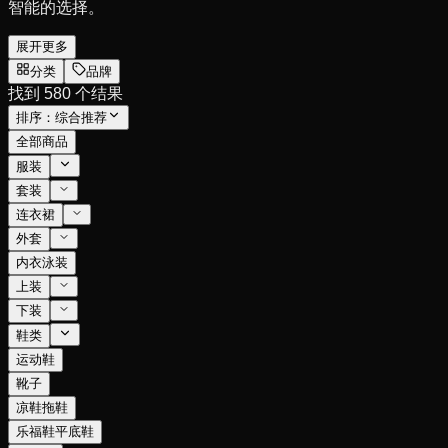
智能的选择。
展开更多
分类
品牌
找到 580 个结果
排序：
综合推荐
全部商品
服装
套装
连衣裙
外套
内衣泳装
上装
下装
鞋类
运动鞋
靴子
凉鞋拖鞋
乐福鞋平底鞋