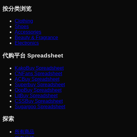
按分类浏览
Clothing
Shoes
Accessories
Beauty & Fragrance
Electronics
代购平台 Spreadsheet
KakoBuy Spreadsheet
CNFans Spreadsheet
ACBuy Spreadsheet
Superbuy Spreadsheet
OopBuy Spreadsheet
LitBuy Spreadsheet
CSSBuy Spreadsheet
Sugargoo Spreadsheet
探索
所有商品