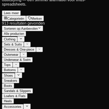
spreadsheets.
Lees meer
Categorieën
Merken
913 resultaten gevonden
Sorteren op:
Aanbevolen
Alle producten
Clothing
Sets & Suits
Dresses & One-piece
Outerwear
Underwear & Swim
Tops
Bottoms
Shoes
Sneakers
Boots
Sandals & Slippers
Loafers & Flats
Heels
Accessories