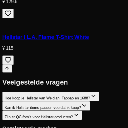
¥ 129.6
Hellstar I L.A. Flame T-Shirt White
¥ 115
Veelgestelde vragen
Hoe koop je Hellstar van Weidian, Taobao en 1688?
Kan ik Hellstar-items passen voordat ik koop?
Zijn er QC-foto's voor Hellstar-producten?