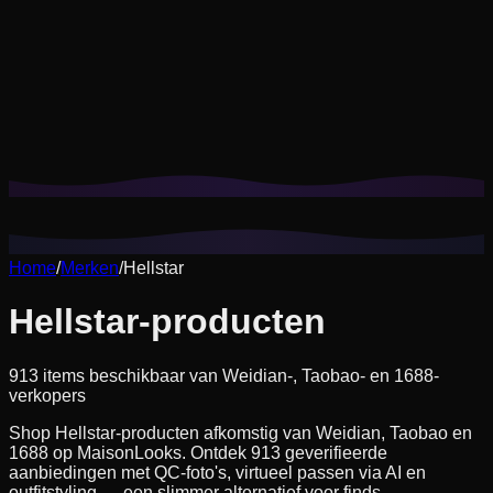
Cookies helpen ons om je opgeslagen looks en try-ons te
onthouden en aanbevelingen op jouw stijl af te stemmen.
Privacybeleid
Niet-essentiële weigeren
Alles accepteren
Home
/
Merken
/
Hellstar
Hellstar-producten
913 items beschikbaar van Weidian-, Taobao- en 1688-
verkopers
Shop Hellstar-producten afkomstig van Weidian, Taobao en
1688 op MaisonLooks. Ontdek 913 geverifieerde
aanbiedingen met QC-foto's, virtueel passen via AI en
outfitstyling — een slimmer alternatief voor finds-