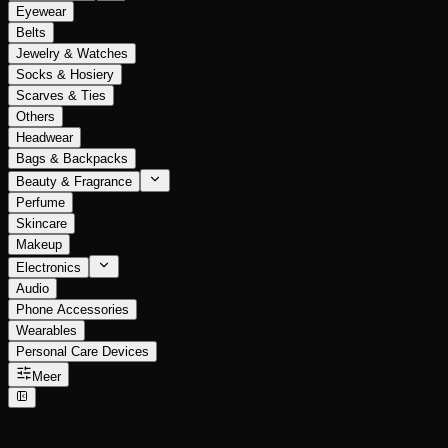
Eyewear
Belts
Jewelry & Watches
Socks & Hosiery
Scarves & Ties
Others
Headwear
Bags & Backpacks
Beauty & Fragrance
Perfume
Skincare
Makeup
Electronics
Audio
Phone Accessories
Wearables
Personal Care Devices
Meer