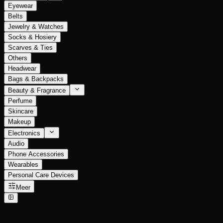
Eyewear
Belts
Jewelry & Watches
Socks & Hosiery
Scarves & Ties
Others
Headwear
Bags & Backpacks
Beauty & Fragrance
Perfume
Skincare
Makeup
Electronics
Audio
Phone Accessories
Wearables
Personal Care Devices
Meer