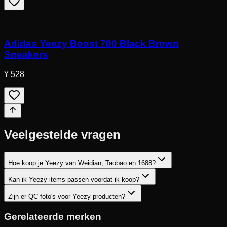
Adidas Yeezy Boost 700 Black Brown
Sneakers
¥ 528
Veelgestelde vragen
Hoe koop je Yeezy van Weidian, Taobao en 1688?
Kan ik Yeezy-items passen voordat ik koop?
Zijn er QC-foto's voor Yeezy-producten?
Gerelateerde merken