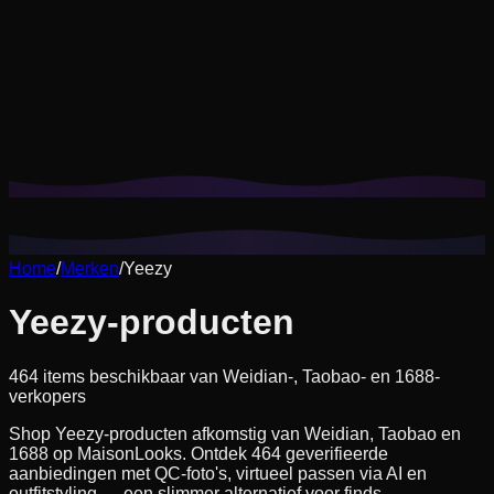
Cookies helpen ons om je opgeslagen looks en try-ons te
onthouden en aanbevelingen op jouw stijl af te stemmen.
Privacybeleid
Niet-essentiële weigeren
Alles accepteren
Home
/
Merken
/
Yeezy
Yeezy-producten
464 items beschikbaar van Weidian-, Taobao- en 1688-
verkopers
Shop Yeezy-producten afkomstig van Weidian, Taobao en
1688 op MaisonLooks. Ontdek 464 geverifieerde
aanbiedingen met QC-foto's, virtueel passen via AI en
outfitstyling — een slimmer alternatief voor finds-