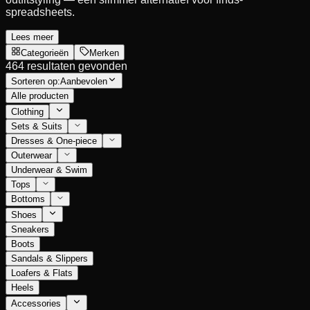
spreadsheets.
Lees meer
Categorieën
Merken
464 resultaten gevonden
Sorteren op:
Aanbevolen
Alle producten
Clothing
Sets & Suits
Dresses & One-piece
Outerwear
Underwear & Swim
Tops
Bottoms
Shoes
Sneakers
Boots
Sandals & Slippers
Loafers & Flats
Heels
Accessories