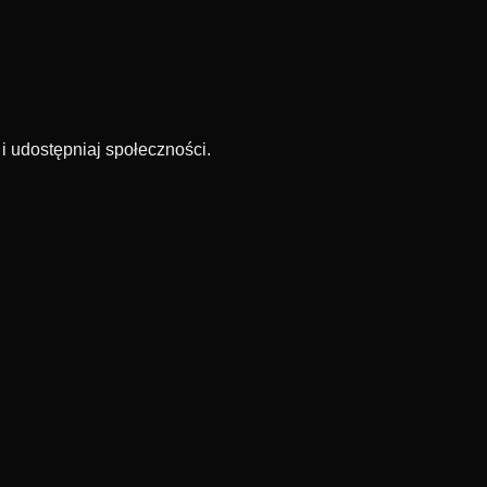
acje, przymiarki i dopasować rekomendacje do Twojego stylu.
Po
 i udostępniaj społeczności.