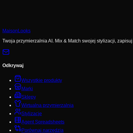
Pliki cookie pomagają nam zapamiętać Twoje zapisane styliz
MaisonLooks
Odrzuć nieesencjalne
Zaakceptuj wszystkie
Twoja przymierzalnia AI. Mix & Match swojej stylizacji, zapisuj
Odkrywaj
Wszystkie produkty
Marki
Sklepy
Wirtualna przymierzalnia
Stylizacje
Agent Spreadsheets
Porównaj narzędzia