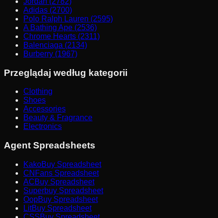
Jordan (2782)
Adidas (2700)
Polo Ralph Lauren (2595)
A Bathing Ape (2536)
Chrome Hearts (2311)
Balenciaga (2134)
Burberry (1967)
Przeglądaj według kategorii
Clothing
Shoes
Accessories
Beauty & Fragrance
Electronics
Agent Spreadsheets
KakoBuy Spreadsheet
CNFans Spreadsheet
ACBuy Spreadsheet
Superbuy Spreadsheet
OopBuy Spreadsheet
LitBuy Spreadsheet
CSSBuy Spreadsheet