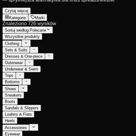
Czytaj więcej
Kategorie
Marki
Znaleziono 726 wyników
Sortuj według:
Polecane
Wszystkie produkty
Clothing
Sets & Suits
Dresses & One-piece
Outerwear
Underwear & Swim
Tops
Bottoms
Shoes
Sneakers
Boots
Sandals & Slippers
Loafers & Flats
Heels
Accessories
Eyewear