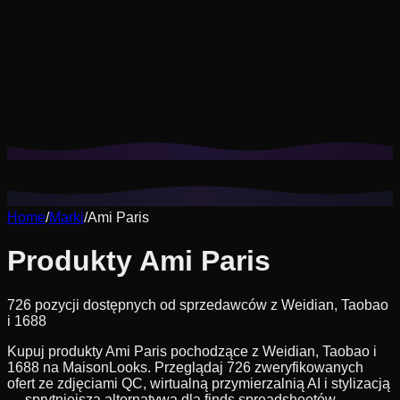
Pliki cookie pomagają nam zapamiętać Twoje zapisane
stylizacje, przymiarki i dopasować rekomendacje do
Twojego stylu.
Polityka prywatności
Odrzuć nieesencjalne
Zaakceptuj wszystkie
Home
/
Marki
/
Ami Paris
Produkty Ami Paris
726 pozycji dostępnych od sprzedawców z Weidian, Taobao
i 1688
Kupuj produkty Ami Paris pochodzące z Weidian, Taobao i
1688 na MaisonLooks. Przeglądaj 726 zweryfikowanych
ofert ze zdjęciami QC, wirtualną przymierzalnią AI i stylizacją
— sprytniejsza alternatywa dla finds spreadsheetów.