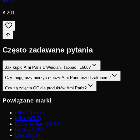
Red
¥ 201
Często zadawane pytania
Jak kupić Ami Paris z Weidian, Taobao i 1688?
Czy mogę przymierzyć rzeczy Ami Paris przed zakupem?
Czy są zdjęcia QC dla produktów Ami Paris?
Powiązane marki
Other (14226)
Nike (9896)
Louis Vuitton (6276)
Gucci (3095)
Dior (2824)