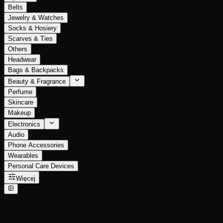
Belts
Jewelry & Watches
Socks & Hosiery
Scarves & Ties
Others
Headwear
Bags & Backpacks
Beauty & Fragrance
Perfume
Skincare
Makeup
Electronics
Audio
Phone Accessories
Wearables
Personal Care Devices
Więcej