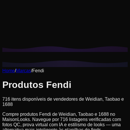
Os cookies nos ajudam a lembrar seus looks salvos, provas
virtuais e a personalizar recomendações para seu estilo.
Política de privacidade
Rejeitar não essenciais
Aceitar tudo
Home
/
Marcas
/
Fendi
Produtos Fendi
716 itens disponíveis de vendedores de Weidian, Taobao e
1688
Compre produtos Fendi de Weidian, Taobao e 1688 no
MaisonLooks. Navegue por 716 listagens verificadas com
fotos QC, prova virtual com IA e estilismo de looks — uma
alternativa mais inteligente às planilhas de finds.