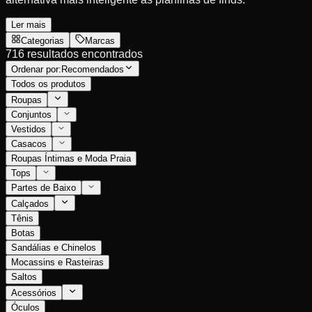
Ler mais
Categorias
Marcas
716 resultados encontrados
Ordenar por:
Recomendados
Todos os produtos
Roupas
Conjuntos
Vestidos
Casacos
Roupas Íntimas e Moda Praia
Tops
Partes de Baixo
Calçados
Tênis
Botas
Sandálias e Chinelos
Mocassins e Rasteiras
Saltos
Acessórios
Óculos