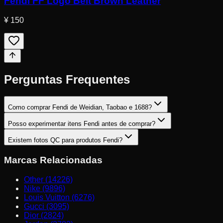
Fendi FF Logo Belt Brown Leather
¥ 150
Perguntas Frequentes
Como comprar Fendi de Weidian, Taobao e 1688?
Posso experimentar itens Fendi antes de comprar?
Existem fotos QC para produtos Fendi?
Marcas Relacionadas
Other (14226)
Nike (9896)
Louis Vuitton (6276)
Gucci (3095)
Dior (2824)