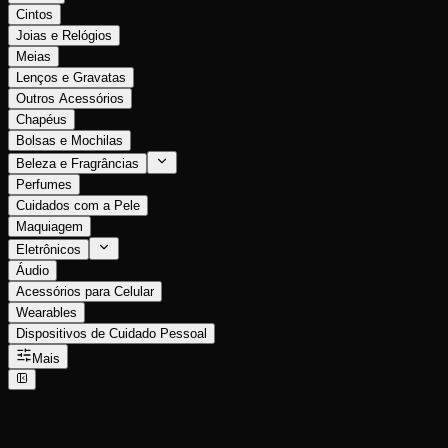
Cintos
Joias e Relógios
Meias
Lenços e Gravatas
Outros Acessórios
Chapéus
Bolsas e Mochilas
Beleza e Fragrâncias
Perfumes
Cuidados com a Pele
Maquiagem
Eletrônicos
Áudio
Acessórios para Celular
Wearables
Dispositivos de Cuidado Pessoal
Mais