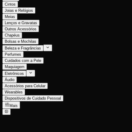
Cintos
Joias e Relógios
Meias
Lenços e Gravatas
Outros Acessórios
Chapéus
Bolsas e Mochilas
Beleza e Fragrâncias
Perfumes
Cuidados com a Pele
Maquiagem
Eletrônicos
Áudio
Acessórios para Celular
Wearables
Dispositivos de Cuidado Pessoal
Mais