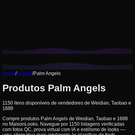
Os cookies nos ajudam a lembrar seus looks salvos, provas
virtuais e a personalizar recomendações para seu estilo.
Política de privacidade
Rejeitar não essenciais
Aceitar tudo
Home
/
Marcas
/
Palm Angels
Produtos Palm Angels
1150 itens disponíveis de vendedores de Weidian, Taobao e
1688
Compre produtos Palm Angels de Weidian, Taobao e 1688
no MaisonLooks. Navegue por 1150 listagens verificadas
com fotos QC, prova virtual com IA e estilismo de looks —
uma alternativa mais inteligente às planilhas de finds.