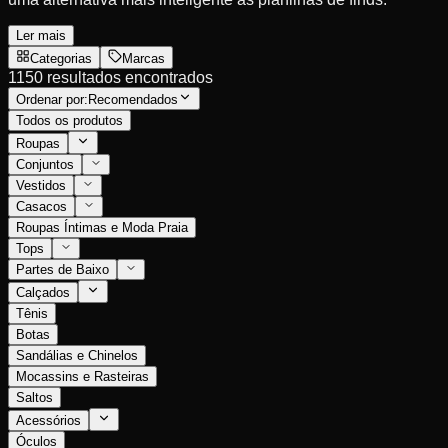
Ler mais
Categorias
Marcas
1150 resultados encontrados
Ordenar por:
Recomendados
Todos os produtos
Roupas
Conjuntos
Vestidos
Casacos
Roupas Íntimas e Moda Praia
Tops
Partes de Baixo
Calçados
Tênis
Botas
Sandálias e Chinelos
Mocassins e Rasteiras
Saltos
Acessórios
Óculos