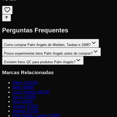
Perguntas Frequentes
Como comprar Palm Angels de Weidian, Taobao e 1688?
Posso experimentar itens Palm Angels antes de comprar?
Existem fotos QC para produtos Palm Angels?
Marcas Relacionadas
Other (14226)
Nike (9896)
Louis Vuitton (6276)
Gucci (3095)
Dior (2824)
Jordan (2782)
Adidas (2700)
Polo Ralph Lauren (2595)