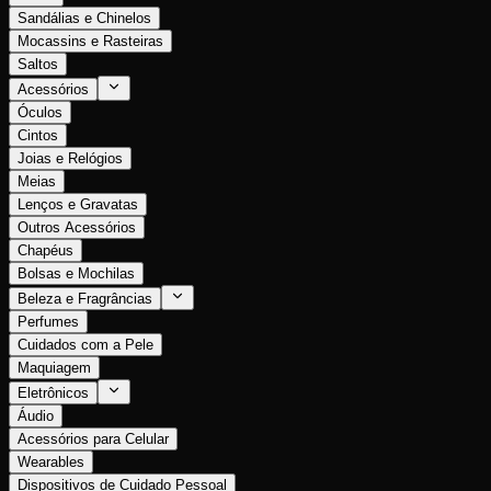
Sandálias e Chinelos
Mocassins e Rasteiras
Saltos
Acessórios
Óculos
Cintos
Joias e Relógios
Meias
Lenços e Gravatas
Outros Acessórios
Chapéus
Bolsas e Mochilas
Beleza e Fragrâncias
Perfumes
Cuidados com a Pele
Maquiagem
Eletrônicos
Áudio
Acessórios para Celular
Wearables
Dispositivos de Cuidado Pessoal