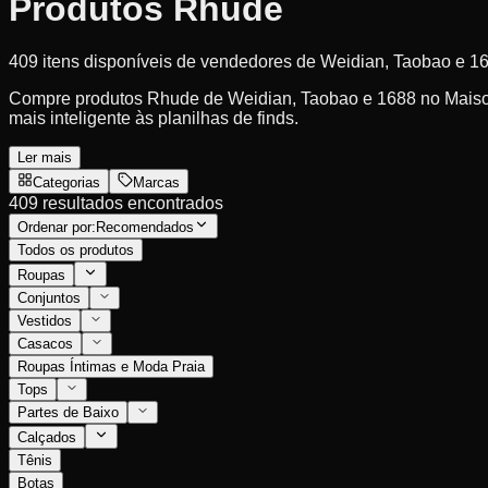
Produtos Rhude
409 itens disponíveis de vendedores de Weidian, Taobao e 1
Compre produtos Rhude de Weidian, Taobao e 1688 no MaisonLo
mais inteligente às planilhas de finds.
Ler mais
Categorias
Marcas
409 resultados encontrados
Ordenar por:
Recomendados
Todos os produtos
Roupas
Conjuntos
Vestidos
Casacos
Roupas Íntimas e Moda Praia
Tops
Partes de Baixo
Calçados
Tênis
Botas