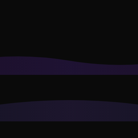
irtuais e a personalizar recomendações para seu estilo.
Política 