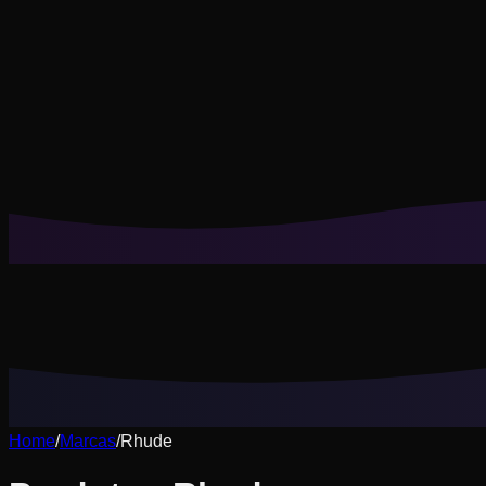
Os cookies nos ajudam a lembrar seus looks salvos, provas v
Rejeitar não essenciais
Aceitar tudo
Home
/
Marcas
/
Rhude